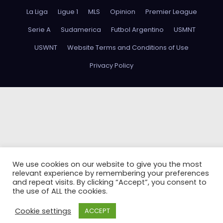
La Liga
Ligue 1
MLS
Opinion
Premier League
Serie A
Sudamerica
Futbol Argentino
USMNT
USWNT
Website Terms and Conditions of Use
Privacy Policy
We use cookies on our website to give you the most
relevant experience by remembering your preferences
and repeat visits. By clicking “Accept”, you consent to
the use of ALL the cookies.
Cookie settings
ACCEPT