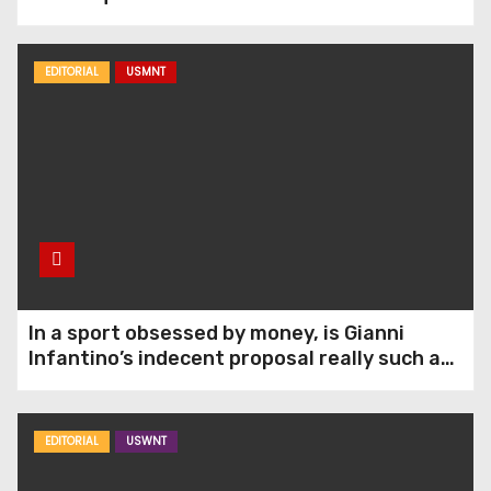
EDITORIAL
USMNT
In a sport obsessed by money, is Gianni
Infantino’s indecent proposal really such a
surprise?
EDITORIAL
USWNT