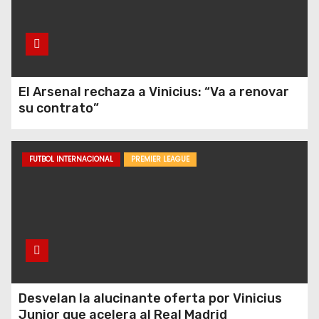
Arsenal? El dueño de los
Raiders y Birmingham tiene
buenas razones
El Arsenal rechaza a Vinicius: “Va a renovar
su contrato”
FUTBOL INTERNACIONAL
PREMIER LEAGUE
Desvelan la alucinante oferta por Vinicius
Junior que acelera al Real Madrid