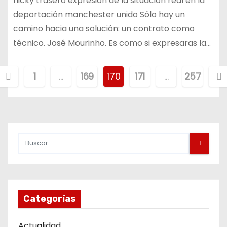
nicky trasero expresión de la situación real en la
deportación manchester unido Sólo hay un
camino hacia una solución: un contrato como
técnico. José Mourinho. Es como si expresaras la…
P
1
…
169
170
171
…
257
a
g
n
a
Categorías
c
Actualidad