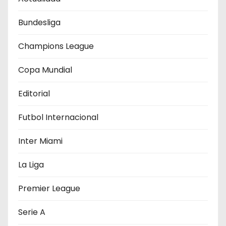
ó
Bundesliga
n
Champions League
d
Copa Mundial
e
Editorial
e
Futbol Internacional
n
Inter Miami
t
r
La Liga
a
Premier League
d
Serie A