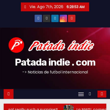
S
Vie. Ago 7th, 2026
6:28:54 AM
a
l
t
a
r
a
l
c
Patada indie . com
o
n
-> Noticias de futbol internacional
t
e
n
i
d
lly such a surprise?
La NWSL comenzará la tempo