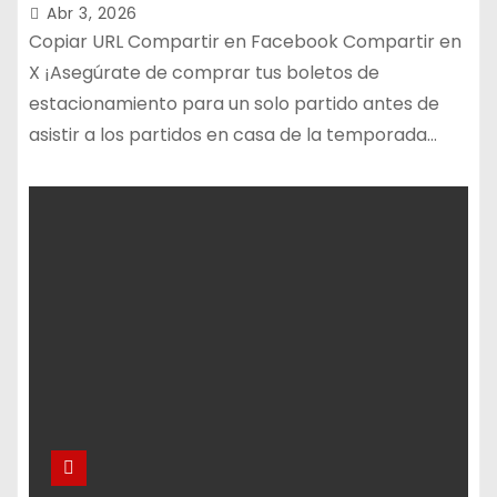
a la venta!
Abr 3, 2026
Copiar URL Compartir en Facebook Compartir en
X ¡Asegúrate de comprar tus boletos de
estacionamiento para un solo partido antes de
asistir a los partidos en casa de la temporada…