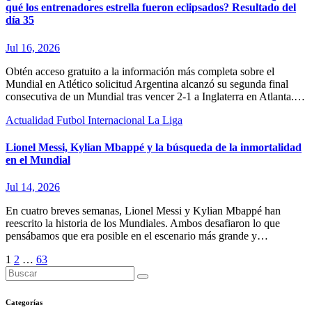
qué los entrenadores estrella fueron eclipsados? Resultado del
día 35
Jul 16, 2026
Obtén acceso gratuito a la información más completa sobre el
Mundial en Atlético solicitud Argentina alcanzó su segunda final
consecutiva de un Mundial tras vencer 2-1 a Inglaterra en Atlanta.…
Actualidad
Futbol Internacional
La Liga
Lionel Messi, Kylian Mbappé y la búsqueda de la inmortalidad
en el Mundial
Jul 14, 2026
En cuatro breves semanas, Lionel Messi y Kylian Mbappé han
reescrito la historia de los Mundiales. Ambos desafiaron lo que
pensábamos que era posible en el escenario más grande y…
Paginación
1
2
…
63
de
entradas
Categorías