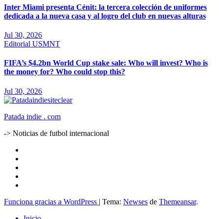
Inter Miami presenta Cénit: la tercera colección de uniformes
dedicada a la nueva casa y al logro del club en nuevas alturas
Jul 30, 2026
Editorial
USMNT
FIFA’s $4.2bn World Cup stake sale: Who will invest? Who is
the money for? Who could stop this?
Jul 30, 2026
Patada indie . com
-> Noticias de futbol internacional
Funciona gracias a WordPress
|
Tema:
Newses
de
Themeansar
.
Inicio