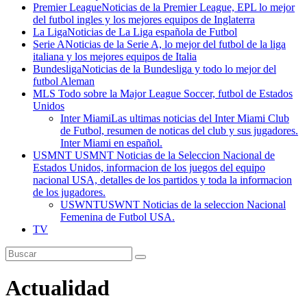
Premier League
Noticias de la Premier League, EPL lo mejor
del futbol ingles y los mejores equipos de Inglaterra
La Liga
Noticias de La Liga española de Futbol
Serie A
Noticias de la Serie A, lo mejor del futbol de la liga
italiana y los mejores equipos de Italia
Bundesliga
Noticias de la Bundesliga y todo lo mejor del
futbol Aleman
MLS
Todo sobre la Major League Soccer, futbol de Estados
Unidos
Inter Miami
Las ultimas noticias del Inter Miami Club
de Futbol, resumen de noticas del club y sus jugadores.
Inter Miami en español.
USMNT
USMNT Noticias de la Seleccion Nacional de
Estados Unidos, informacion de los juegos del equipo
nacional USA, detalles de los partidos y toda la informacion
de los jugadores.
USWNT
USWNT Noticias de la seleccion Nacional
Femenina de Futbol USA.
TV
Actualidad