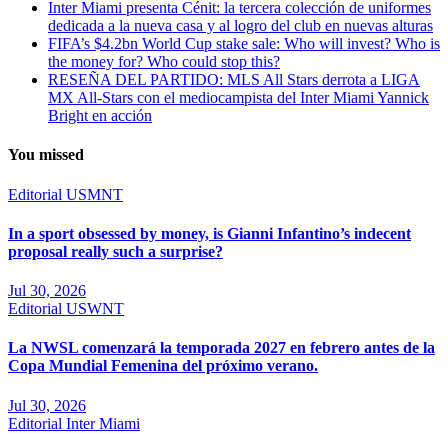
Inter Miami presenta Cénit: la tercera colección de uniformes
dedicada a la nueva casa y al logro del club en nuevas alturas
FIFA’s $4.2bn World Cup stake sale: Who will invest? Who is
the money for? Who could stop this?
RESEÑA DEL PARTIDO: MLS All Stars derrota a LIGA
MX All-Stars con el mediocampista del Inter Miami Yannick
Bright en acción
You missed
Editorial
USMNT
In a sport obsessed by money, is Gianni Infantino’s indecent
proposal really such a surprise?
Jul 30, 2026
Editorial
USWNT
La NWSL comenzará la temporada 2027 en febrero antes de la
Copa Mundial Femenina del próximo verano.
Jul 30, 2026
Editorial
Inter Miami