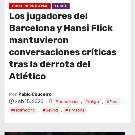
o
FUTBOL INTERNACIONAL
LA LIGA
Los jugadores del
Barcelona y Hansi Flick
mantuvieron
conversaciones críticas
tras la derrota del
Atlético
Por
Pablo Couceiro
Feb 15, 2026
,
,
,
#barcelona
#laliga
#Pedri
,
,
#realmadrid
#Sevilla
#simeone