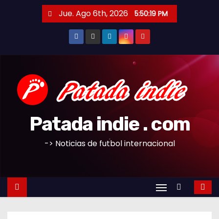
S
Jue. Ago 6th, 2026
5:50:20 PM
a
l
t
a
r
a
l
c
Patada indie . com
o
n
-> Noticias de futbol internacional
t
e
n
i
d