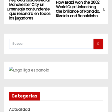
Pep Guardiola envía al
N
How Brazil won the 2002
Manchester City un
World Cup: Unleashing
mensaje contundente
a
the brilliance of Ronaldo,
que resonará en todos
Rivaldo and Ronaldinho
los jugadores
v
e
g
a
c
i
ó
n
Categorías
d
Actualidad