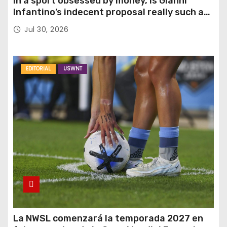
In a sport obsessed by money, is Gianni
Infantino’s indecent proposal really such a
surprise?
Jul 30, 2026
EDITORIAL
USWNT
La NWSL comenzará la temporada 2027 en