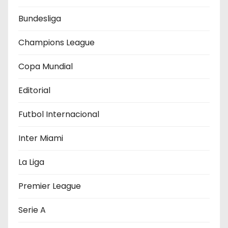
e
Bundesliga
e
Champions League
n
Copa Mundial
t
Editorial
r
Futbol Internacional
a
d
Inter Miami
a
La Liga
s
Premier League
Serie A