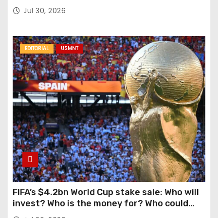
casa y al logro del club en nuevas alturas
Jul 30, 2026
EDITORIAL
USMNT
FIFA’s $4.2bn World Cup stake sale: Who will
invest? Who is the money for? Who could
stop this?