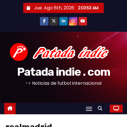
S
Jue. Ago 6th, 2026
2:03:54 AM
a
l
t
a
r
a
l
c
Patada indie . com
o
n
-> Noticias de futbol internacional
t
e
n
i
d