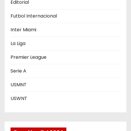
Editorial
e
Futbol Internacional
n
Inter Miami
t
r
La Liga
a
Premier League
d
Serie A
a
USMNT
s
USWNT