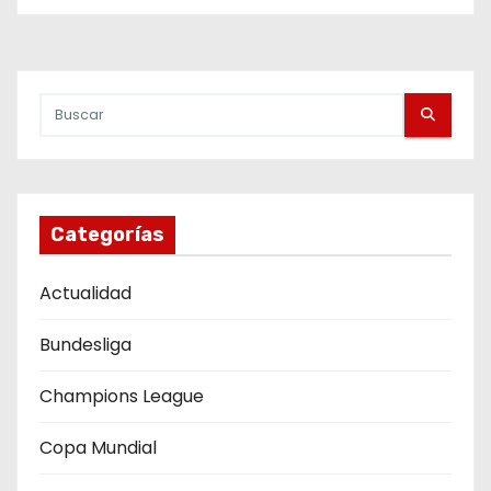
a
g
i
n
a
Categorías
c
i
Actualidad
ó
Bundesliga
n
Champions League
d
Copa Mundial
e