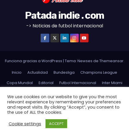
Patada indie . com
-> Noticias de futbol internacional
Funciona gracias a WordPress
|
Tema:
Newses
de
Themeansar
.
Inicio
Actualidad
Bundesliga
Champions League
Copa Mundial
Editorial
Futbol Internacional
Inter Miami
La Liga
Ligue 1
MLS
Opinion
Premier League
We use cookies on our website to give you the most
relevant experience by remembering your preferences
Serie A
Sudamerica
Futbol Argentino
USMNT
and repeat visits. By clicking “Accept”, you consent to
the use of ALL the cookies.
USWNT
Website Terms and Conditions of Use
Cookie settings
ACCEPT
Privacy Policy