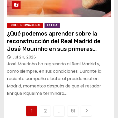
FUTBOL INTERNACIONAL
LA LIGA
¿Qué podemos aprender sobre la
reconstrucción del Real Madrid de
José Mourinho en sus primeras
fotos?
Jul 24, 2026
José Mourinho ha regresado al Real Madrid y,
como siempre, en sus condiciones. Durante la
reciente campaña electoral presidencial en
Madrid, momentos después de que el retador
Enrique Riquelme terminara…
P
1
2
…
51