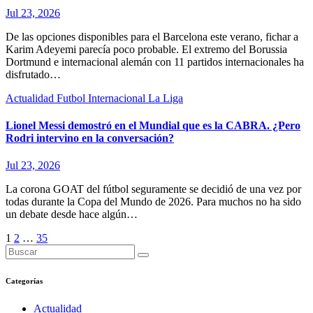
Jul 23, 2026
De las opciones disponibles para el Barcelona este verano, fichar a
Karim Adeyemi parecía poco probable. El extremo del Borussia
Dortmund e internacional alemán con 11 partidos internacionales ha
disfrutado…
Actualidad
Futbol Internacional
La Liga
Lionel Messi demostró en el Mundial que es la CABRA. ¿Pero
Rodri intervino en la conversación?
Jul 23, 2026
La corona GOAT del fútbol seguramente se decidió de una vez por
todas durante la Copa del Mundo de 2026. Para muchos no ha sido
un debate desde hace algún…
Paginación
1
2
…
35
de
entradas
Categorías
Actualidad