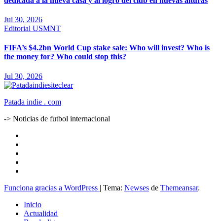
dedicada a la nueva casa y al logro del club en nuevas alturas
Jul 30, 2026
Editorial
USMNT
FIFA’s $4.2bn World Cup stake sale: Who will invest? Who is
the money for? Who could stop this?
Jul 30, 2026
Patada indie . com
-> Noticias de futbol internacional
Funciona gracias a WordPress
|
Tema:
Newses
de
Themeansar
.
Inicio
Actualidad