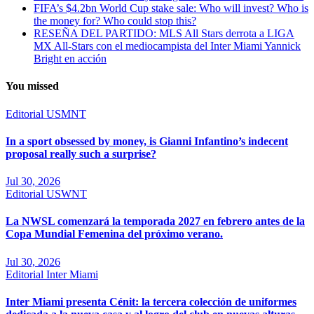
FIFA’s $4.2bn World Cup stake sale: Who will invest? Who is
the money for? Who could stop this?
RESEÑA DEL PARTIDO: MLS All Stars derrota a LIGA
MX All-Stars con el mediocampista del Inter Miami Yannick
Bright en acción
You missed
Editorial
USMNT
In a sport obsessed by money, is Gianni Infantino’s indecent
proposal really such a surprise?
Jul 30, 2026
Editorial
USWNT
La NWSL comenzará la temporada 2027 en febrero antes de la
Copa Mundial Femenina del próximo verano.
Jul 30, 2026
Editorial
Inter Miami
Inter Miami presenta Cénit: la tercera colección de uniformes