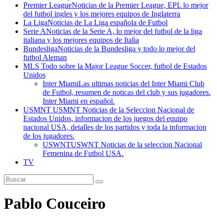
Premier League
Noticias de la Premier League, EPL lo mejor
del futbol ingles y los mejores equipos de Inglaterra
La Liga
Noticias de La Liga española de Futbol
Serie A
Noticias de la Serie A, lo mejor del futbol de la liga
italiana y los mejores equipos de Italia
Bundesliga
Noticias de la Bundesliga y todo lo mejor del
futbol Aleman
MLS
Todo sobre la Major League Soccer, futbol de Estados
Unidos
Inter Miami
Las ultimas noticias del Inter Miami Club
de Futbol, resumen de noticas del club y sus jugadores.
Inter Miami en español.
USMNT
USMNT Noticias de la Seleccion Nacional de
Estados Unidos, informacion de los juegos del equipo
nacional USA, detalles de los partidos y toda la informacion
de los jugadores.
USWNT
USWNT Noticias de la seleccion Nacional
Femenina de Futbol USA.
TV
Pablo Couceiro