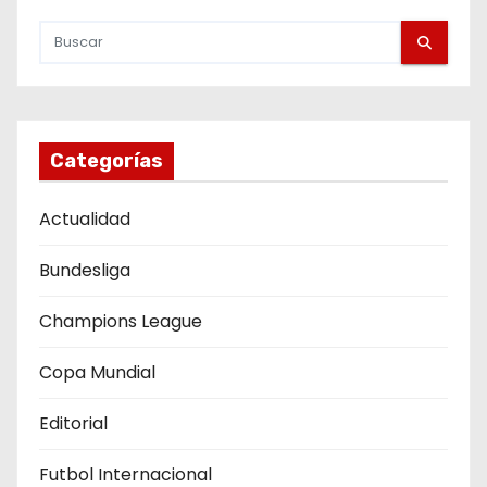
e
g
a
c
Categorías
i
Actualidad
ó
n
Bundesliga
d
Champions League
e
Copa Mundial
e
Editorial
n
Futbol Internacional