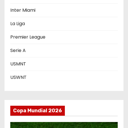
t
Inter Miami
r
La Liga
a
Premier League
d
Serie A
a
s
USMNT
USWNT
Copa Mundial 2026