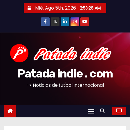
S
Mié. Ago 5th, 2026
2:53:27 AM
a
l
t
a
r
a
l
c
Patada indie . com
o
n
-> Noticias de futbol internacional
t
e
n
i
d