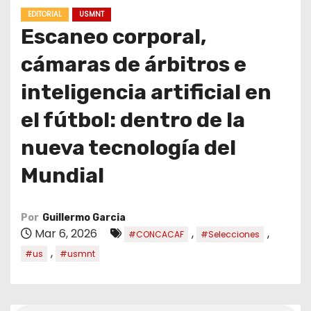
o
EDITORIAL
USMNT
Escaneo corporal,
cámaras de árbitros e
inteligencia artificial en
el fútbol: dentro de la
nueva tecnología del
Mundial
Por
Guillermo Garcia
Mar 6, 2026
,
,
#CONCACAF
#Selecciones
,
#us
#usmnt