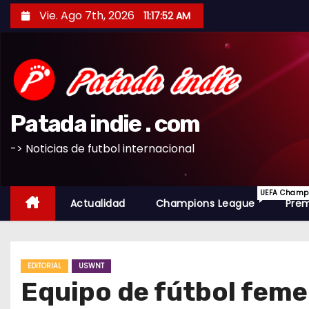
S
Vie. Ago 7th, 2026
11:17:53 AM
a
l
t
a
r
Patada indie . com
a
l
-> Noticias de futbol internacional
c
o
UEFA Champio
n
Actualidad
Champions League
Prem
t
e
n
EDITORIAL
USWNT
i
Equipo de fútbol feme
d