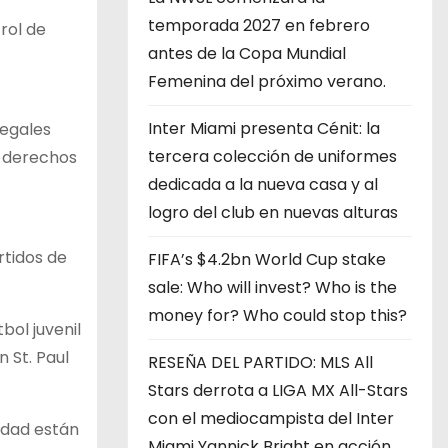
temporada 2027 en febrero
rol de
antes de la Copa Mundial
Femenina del próximo verano.
Inter Miami presenta Cénit: la
legales
tercera colección de uniformes
y derechos
dedicada a la nueva casa y al
logro del club en nuevas alturas
rtidos de
FIFA’s $4.2bn World Cup stake
sale: Who will invest? Who is the
money for? Who could stop this?
bol juvenil
 St. Paul
RESEÑA DEL PARTIDO: MLS All
Stars derrota a LIGA MX All-Stars
con el mediocampista del Inter
iedad están
Miami Yannick Bright en acción