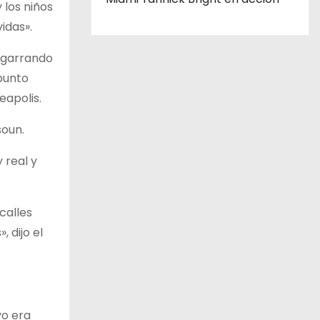
 los niños
idas».
agarrando
punto
eapolis.
soun.
 real y
calles
 dijo el
vo era