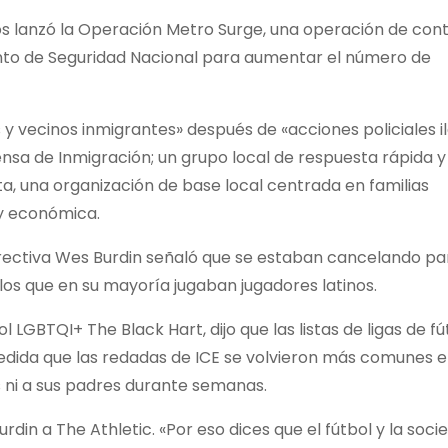
os lanzó la Operación Metro Surge, una operación de cont
ento de Seguridad Nacional para aumentar el número de
 y vecinos inmigrantes» después de «acciones policiales i
fensa de Inmigración; un grupo local de respuesta rápida 
a, una organización de base local centrada en familias
l y económica.
irectiva Wes Burdin señaló que se estaban cancelando pa
los que en su mayoría jugaban jugadores latinos.
 LGBTQI+ The Black Hart, dijo que las listas de ligas de fút
edida que las redadas de ICE se volvieron más comunes en
os ni a sus padres durante semanas.
Burdin a The Athletic. «Por eso dices que el fútbol y la soc