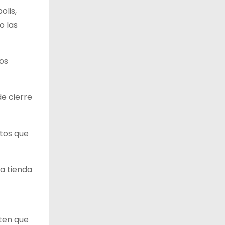
olis,
o las
os
de cierre
tos que
la tienda
ten que