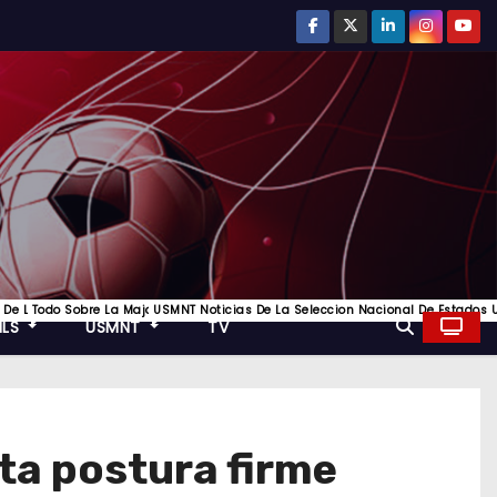
ompetición De Clubes Más Prestigiosa Del Fútbol Europeo, Toda La Informacion
 Los Mejores Equipos De Inglaterra
r Del Futbol De La Liga Italiana Y Los Mejores Equipos De Italia
 De La Bundesliga Y Todo Lo Mejor Del Futbol Aleman
Todo Sobre La Major League Soccer, Futbol De Estados Unidos
USMNT Noticias De La Seleccion Nacional De Estados U
MLS
USMNT
TV
ta postura firme