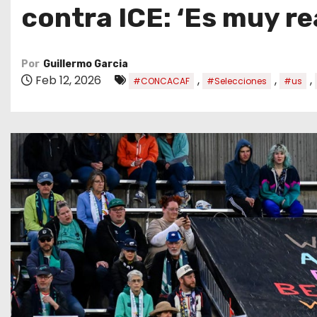
o
contra ICE: ‘Es muy r
Por
Guillermo Garcia
Feb 12, 2026
,
,
,
#CONCACAF
#Selecciones
#us