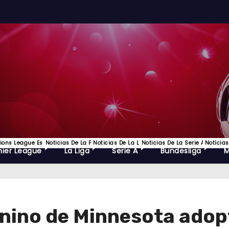
ns League Es Uno De Los Torneos De Fútbol Más Prestigiosos Del Mundo Y La C
Noticias De La Premier League, EPL Lo Mejor Del Futbol Ingles Y
Noticias De La Liga Española De Futbol
Noticias De La Serie A, Lo Mejo
Noticias
ier League
La Liga
Serie A
Bundesliga
nino de Minnesota adop