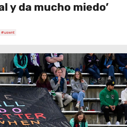
eal y da mucho miedo’
#uswnt