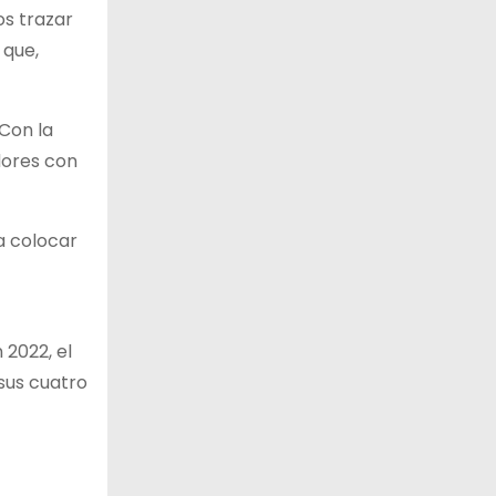
os trazar
 que,
Con la
dores con
a colocar
2022, el
sus cuatro