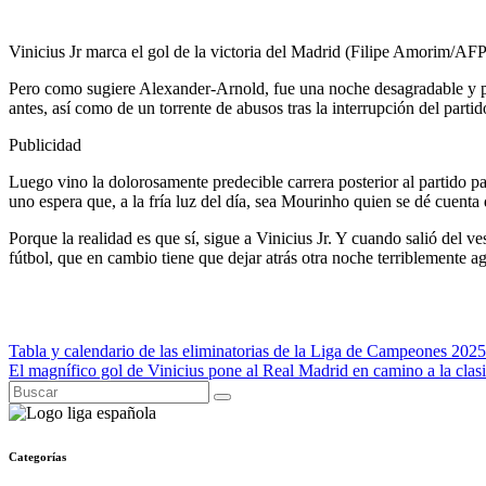
Vinicius Jr marca el gol de la victoria del Madrid (Filipe Amorim/AF
Pero como sugiere Alexander-Arnold, fue una noche desagradable y pr
antes, así como de un torrente de abusos tras la interrupción del partid
Publicidad
Luego vino la dolorosamente predecible carrera posterior al partido p
uno espera que, a la fría luz del día, sea Mourinho quien se dé cuenta 
Porque la realidad es que sí, sigue a Vinicius Jr. Y cuando salió del v
fútbol, ​​que en cambio tiene que dejar atrás otra noche terriblemente 
Navegación
Tabla y calendario de las eliminatorias de la Liga de Campeones 2025-
El magnífico gol de Vinicius pone al Real Madrid en camino a la clasi
de
entradas
Categorías