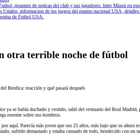
Futbol, resumen de noticas del club y sus jugadores. Inter Miami en esp
nidos, informacion de los juegos del equipo nacional USA, detalles de
enina de Futbol USA.
n otra terrible noche de fútbol
ior ya se había duchado y vestido, salió del vestuario del Real Madrid, 
carga enorme sobre sus hombros.
or aquí. Parecía más joven que sus 25 años, más bajo que su altura re
ado, sufrido demasiado y estaba cansado de todo, bendecido con un tal