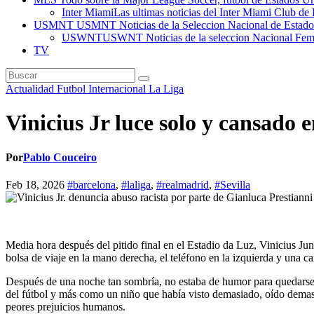
Inter Miami
Las ultimas noticias del Inter Miami Club de 
USMNT
USMNT Noticias de la Seleccion Nacional de Estados U
USWNT
USWNT Noticias de la seleccion Nacional Fem
TV
Actualidad
Futbol Internacional
La Liga
Vinicius Jr luce solo y cansado e
Por
Pablo Couceiro
Feb 18, 2026
#barcelona
,
#laliga
,
#realmadrid
,
#Sevilla
Media hora después del pitido final en el Estadio da Luz, Vinicius Jun
bolsa de viaje en la mano derecha, el teléfono en la izquierda y una 
Después de una noche tan sombría, no estaba de humor para quedarse p
del fútbol y más como un niño que había visto demasiado, oído demasi
peores prejuicios humanos.