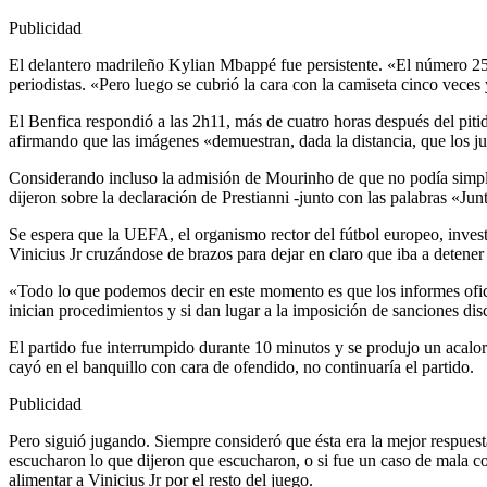
Publicidad
El delantero madrileño Kylian Mbappé fue persistente. «El número 25 d
periodistas. «Pero luego se cubrió la cara con la camiseta cinco vece
El Benfica respondió a las 2h11, más de cuatro horas después del piti
afirmando que las imágenes «demuestran, dada la distancia, que los j
Considerando incluso la admisión de Mourinho de que no podía simplem
dijeron sobre la declaración de Prestianni -junto con las palabras «Jun
Se espera que la UEFA, el organismo rector del fútbol europeo, invest
Vinicius Jr cruzándose de brazos para dejar en claro que iba a detener 
«Todo lo que podemos decir en este momento es que los informes ofici
inician procedimientos y si dan lugar a la imposición de sanciones disc
El partido fue interrumpido durante 10 minutos y se produjo un acalor
cayó en el banquillo con cara de ofendido, no continuaría el partido.
Publicidad
Pero siguió jugando. Siempre consideró que ésta era la mejor respuesta
escucharon lo que dijeron que escucharon, o si fue un caso de mala co
alimentar a Vinicius Jr por el resto del juego.