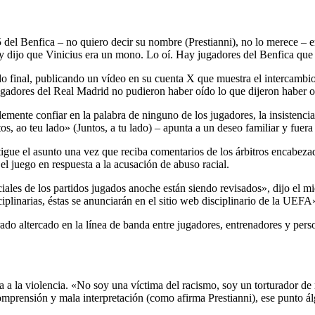
el Benfica – no quiero decir su nombre (Prestianni), no lo merece – em
s y dijo que Vinicius era un mono. Lo oí. Hay jugadores del Benfica que
do final, publicando un vídeo en su cuenta X que muestra el intercambi
ugadores del Real Madrid no pudieron haber oído lo que dijeron haber o
ente confiar en la palabra de ninguno de los jugadores, la insistencia
tos, ao teu lado» (Juntos, a tu lado) – apunta a un deseo familiar y fue
igue el asunto una vez que reciba comentarios de los árbitros encabeza
el juego en respuesta a la acusación de abuso racial.
ales de los partidos jugados anoche están siendo revisados», dijo el 
iplinarias, éstas se anunciarán en el sitio web disciplinario de la UEFA
ado altercado en la línea de banda entre jugadores, entrenadores y per
 a la violencia. «No soy una víctima del racismo, soy un torturador de 
mprensión y mala interpretación (como afirma Prestianni), ese punto álg