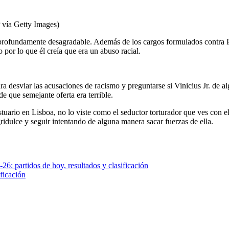
P vía Getty Images)
ofundamente desagradable. Además de los cargos formulados contra Pres
o por lo que él creía que era un abuso racial.
ara desviar las acusaciones de racismo y preguntarse si Vinicius Jr. de
de que semejante oferta era terrible.
estuario en Lisboa, no lo viste como el seductor torturador que ves con 
agridulce y seguir intentando de alguna manera sacar fuerzas de ella.
26: partidos de hoy, resultados y clasificación
ficación