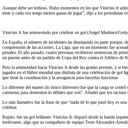
Aunque debe ser tedioso. Hubo momentos en los que Vinicius Jr admit
triste y cada vez tengo menos ganas de jugar”, dijo a los periodistas e
Vinicius Jr fue amonestado por celebrar un gol (Angel Martinez/Gett
En España, el número de incidentes ha disminuido en parte porque, des
comprensión de las acciones. La Liga, que en un momento fue acusada 
penales. El año pasado, cuatro personas recibieron sentencias de pris
un puente antes de un partido de Copa del Rey contra el Atlético de 
Pero la animosidad hacia Vinicius Jr desde las gradas persiste, y si bi
jugador en el fútbol mundial que disfruta de una celebración de gol 
que tiene la coordinación y la arrogancia para hacerlas funcionar.
Lo diferente del martes (lo único diferente) fue que la carga se cent
camisetas para demostrar lo débiles que son”. Añadió que los racistas 
Lo más llamativo fue la frase de que “nada de lo que pasó hoy es una t
celebrar.
Repito, fue un gol brillante: Vinicius Jr. disparó desde la banda izqui
irrelevante, algo que su compañero de equipo Trent Alexander-Arnold l