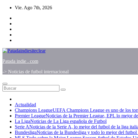
Saltar
Vie. Ago 7th, 2026
al
contenido
Patada indie . com
-> Noticias de futbol internacional
Actualidad
Champions League
UEFA Champions League es uno de los torneo
Premier League
Noticias de la Premier League, EPL lo mejor del
La Liga
Noticias de La Liga española de Futbol
Serie A
Noticias de la Serie A, lo mejor del futbol de la liga ital
Bundesliga
Noticias de la Bundesliga y todo lo mejor del futbo
MLS
Todo sobre la Major League Soccer, futbol de Estados U