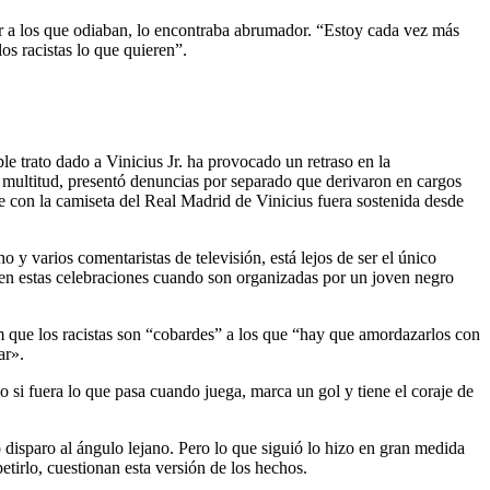
r a los que odiaban, lo encontraba abrumador. “Estoy cada vez más
os racistas lo que quieren”.
e trato dado a Vinicius Jr. ha provocado un retraso en la
a multitud, presentó denuncias por separado que derivaron en cargos
le con la camiseta del Real Madrid de Vinicius fuera sostenida desde
 y varios comentaristas de televisión, está lejos de ser el único
 en estas celebraciones cuando son organizadas por un joven negro
am que los racistas son “cobardes” a los que “hay que amordazarlos con
ar».
o si fuera lo que pasa cuando juega, marca un gol y tiene el coraje de
o disparo al ángulo lejano. Pero lo que siguió lo hizo en gran medida
tirlo, cuestionan esta versión de los hechos.