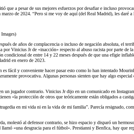
ió que a pesar de sus mejores esfuerzos por desafiar e incluso provoca
n marzo de 2024. “Pero si me voy de aquí (del Real Madrid), les daré a l
y Images)
pués de años de complacencia o incluso de negación absoluta, el terribl
por Vinicius Jr de «inacción» respecto al abuso racista por parte de l
ión condicional de entre 14 y 22 meses después de que una efigie inflab
Madrid en enero de 2023.
en es fácil y conveniente hacer pasar esto como lo han intentado Mourinho
ligeramente provocativa. Algunas personas sienten que hay algo especial
ró en un jugador contrario. Vinicius Jr dijo en un comunicado en Instagr
tienen «la protección de otros que teóricamente están obligados a castig
ragedia en mi vida ni en la vida de mi familia”. Parecía resignado, com
erda, molestó al defensor contrario, se hizo espacio y disparó un hermos
lamó «una desgracia para el fútbol». Prestianni y Benfica, hay que repe