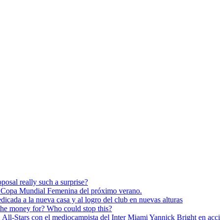
posal really such a surprise?
 Copa Mundial Femenina del próximo verano.
dicada a la nueva casa y al logro del club en nuevas alturas
the money for? Who could stop this?
Stars con el mediocampista del Inter Miami Yannick Bright en acc