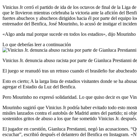
Vinicius Jr cerró el partido de ida de los octavos de final de la Liga
que le llovieron mientras celebraba la victoria ante la afición del Ben
fuertes abucheos y abucheos dirigidos hacia él por parte del equipo l
entrenador del Benfica, José Mourinho, lo acusó de instigar el inciden
«Algo anda mal porque sucede en todos los estadios», dijo Mourinho e
Lo que deberías leer a continuación
Vinicius Jr. denuncia abuso racista por parte de Gianluca Prestianni d
El juego se reanudó tras un retraso cuando el brasileño fue abucheado p
Esto es cierto; A la larga lista de estadios visitantes donde se ha abu
agregar el Estadio da Luz del Benfica.
Pero Mourinho no expresó solidaridad. Lo que quiso decir es que Vinic
Mourinho sugirió que Vinicius Jr podría haber evitado todo esto mostra
misiles lanzados contra el autobús de Madrid antes del partido; ni obje
sostenidos gritos de abuso a los que fue sometido Vinicius Jr. después
El jugador en cuestión, Gianluca Prestianni, negó las acusaciones. “Q
escuchar”, escribió después el delantero del Benfica en Instagram. «N