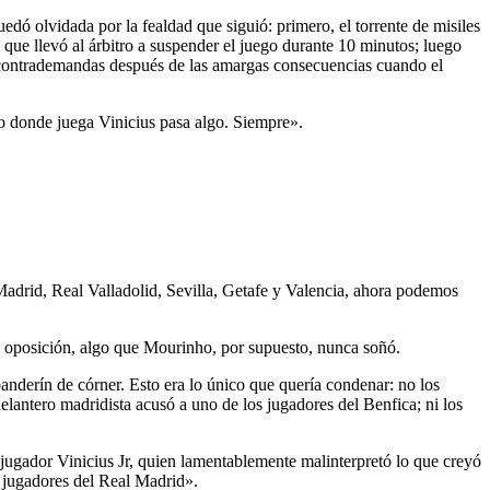
edó olvidada por la fealdad que siguió: primero, el torrente de misiles
, que llevó al árbitro a suspender el juego durante 10 minutos; luego
 y contrademandas después de las amargas consecuencias cuando el
io donde juega Vinicius pasa algo. Siempre».
de Madrid, Real Valladolid, Sevilla, Getafe y Valencia, ahora podemos
la oposición, algo que Mourinho, por supuesto, nunca soñó.
banderín de córner. Esto era lo único que quería condenar: no los
delantero madridista acusó a uno de los jugadores del Benfica; ni los
 jugador Vinicius Jr, quien lamentablemente malinterpretó lo que creyó
s jugadores del Real Madrid».