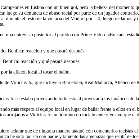
 de Campeones en Lisboa con un buen gol, pero la belleza del momento qu
fica; luego su denuncia de abuso racial por parte de un jugador contrario
ocal durante el resto de la victoria del Madrid por 1-0; luego reclamos
te.
n una entrevista posterior al partido con Prime Video. «En cada estad
el Benfica: reacción y qué pasará después
or la afición local al tocar el balón.
sado de Vinicius Jr., que incluye a Barcelona, ​​Real Mallorca, Atlético 
ius Jr. se estaba provocando todo esto al provocar a los fanáticos de 
ndo más respeto al equipo local en lugar de bailar frente a ellos en el 
tos arrojados a Vinicius Jr.; un término no racialmente ofensivo que el 
.
uiero aclarar que de ninguna manera ataqué con comentarios racistas al
unca he sido racista con nadie y lamento las amenazas que recibí de lo