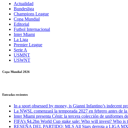
Actualidad
Bundesliga
Champions League
Copa Mundial
Editorial
Futbol Internacional
Inter Miami
La Liga
Premier League
Serie A
USMNT
USWNT
Copa Mundial 2026
Entradas recientes
In a sport obsessed by money, is Gianni Infantino’s indecent pro
La NWSL comenzará la temporada 2027 en febrero antes de la
Inter Miami presenta Cénit: la tercera colección de uniformes de
FIFA’s $4.2bn World Cup stake sale: Who will invest? Who is 
RESEÑA DEL PARTIDO: MLS All Stars derrota a LIGA MX All-