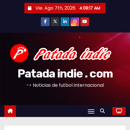
S
Vie. Ago 7th, 2026
4:08:18 AM
a
l
t
a
r
a
l
c
Patada indie . com
o
n
-> Noticias de futbol internacional
t
e
n
i
d