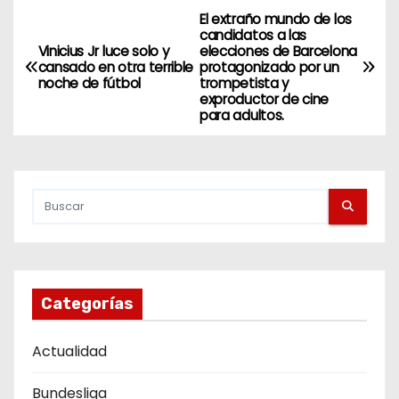
El extraño mundo de los
N
candidatos a las
Vinicius Jr luce solo y
elecciones de Barcelona
a
cansado en otra terrible
protagonizado por un
noche de fútbol
trompetista y
v
exproductor de cine
para adultos.
e
g
a
c
i
Categorías
ó
Actualidad
n
Bundesliga