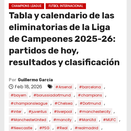
o
CHAMPIONS LEAGUE
FUTBOL INTERNACIONAL
Tabla y calendario de las
eliminatorias de la Liga
de Campeones 2025-26:
partidos de hoy,
resultados y clasificación
Por
Guillermo Garcia
Feb 18, 2026
,
,
#Arsenal
#barcelona
,
,
,
#bayern
#borussiadortmund
#champions
,
,
,
#championsleague
#Chelsea
#Dortmund
,
,
,
,
#inter
#juventus
#liverpool
#manchestercity
,
,
,
,
#ManchesterUnited
#mancity
#ManUtd
#MUFC
,
,
,
,
#Newcastle
#PSG
#Real
#realmadrid