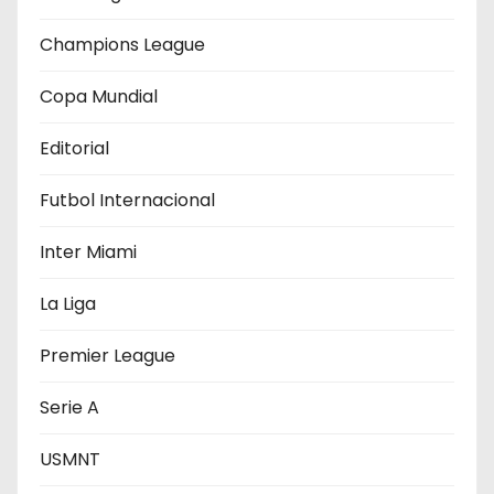
d
e
Champions League
e
Copa Mundial
n
Editorial
t
Futbol Internacional
r
Inter Miami
a
La Liga
d
Premier League
a
Serie A
s
USMNT