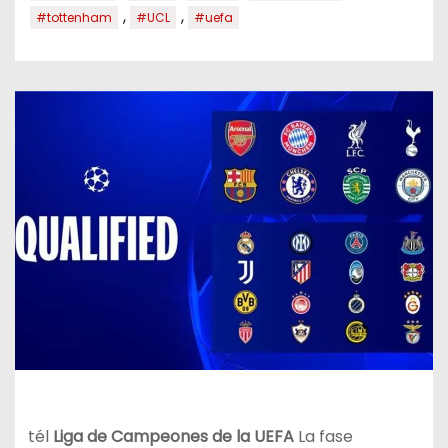
,
,
#tottenham
#UCL
#uefa
t
él
Liga de Campeones de la UEFA
La fase