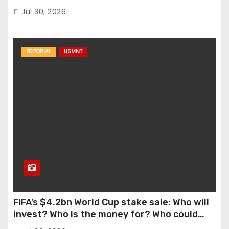
casa y al logro del club en nuevas alturas
Jul 30, 2026
EDITORIAL
USMNT
FIFA’s $4.2bn World Cup stake sale: Who will
invest? Who is the money for? Who could
stop this?