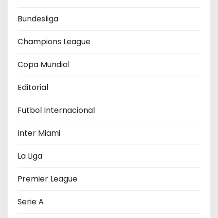
ó
Bundesliga
n
Champions League
d
Copa Mundial
e
Editorial
e
Futbol Internacional
n
Inter Miami
t
r
La Liga
a
Premier League
d
Serie A