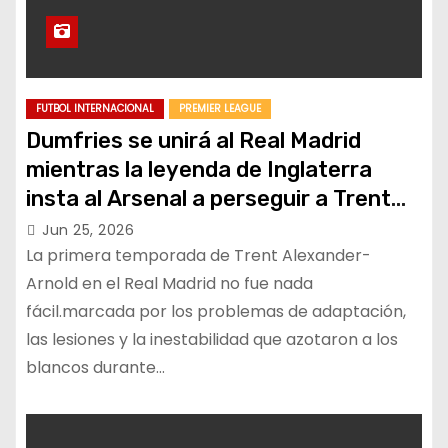
FUTBOL INTERNACIONAL
PREMIER LEAGUE
Dumfries se unirá al Real Madrid
mientras la leyenda de Inglaterra
insta al Arsenal a perseguir a Trent
Alexander-Arnold
Jun 25, 2026
La primera temporada de Trent Alexander-
Arnold en el Real Madrid no fue nada
fácil.marcada por los problemas de adaptación,
las lesiones y la inestabilidad que azotaron a los
blancos durante…