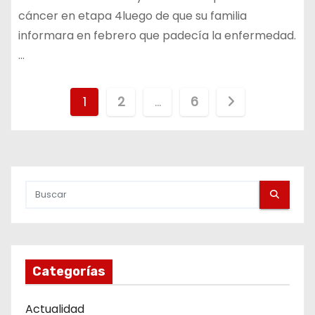
cáncer en etapa 4luego de que su familia
informara en febrero que padecía la enfermedad.
…
P
1
2
…
6
a
g
i
n
a
Categorías
c
i
Actualidad