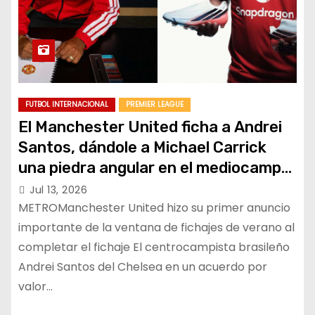
FUTBOL INTERNACIONAL
PREMIER LEAGUE
El Manchester United ficha a Andrei
Santos, dándole a Michael Carrick
una piedra angular en el mediocampo
para el futuro
Jul 13, 2026
METROManchester United hizo su primer anuncio
importante de la ventana de fichajes de verano al
completar el fichaje El centrocampista brasileño
Andrei Santos del Chelsea en un acuerdo por
valor…