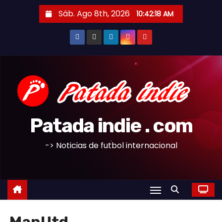
S
Sáb. Ago 8th, 2026
10:42:20 AM
a
l
t
a
r
a
l
c
Patada indie . com
o
n
-> Noticias de futbol internacional
t
e
n
i
d