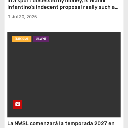
In a sport obsessed by money, is Gianni
Infantino’s indecent proposal really such a
surprise?
Jul 30, 2026
EDITORIAL
USWNT
La NWSL comenzará la temporada 2027 en