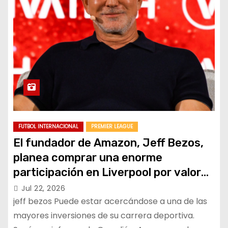
FUTBOL INTERNACIONAL
PREMIER LEAGUE
El fundador de Amazon, Jeff Bezos,
planea comprar una enorme
participación en Liverpool por valor
de 1.800 millones de dólares.
Jul 22, 2026
jeff bezos Puede estar acercándose a una de las
mayores inversiones de su carrera deportiva.