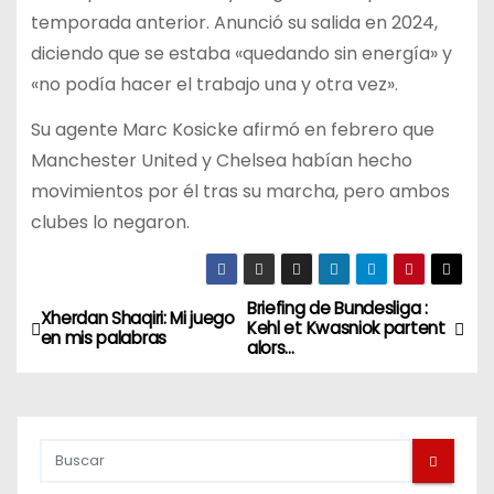
temporada anterior. Anunció su salida en 2024,
diciendo que se estaba «quedando sin energía» y
«no podía hacer el trabajo una y otra vez».
Su agente Marc Kosicke afirmó en febrero que
Manchester United y Chelsea habían hecho
movimientos por él tras su marcha, pero ambos
clubes lo negaron.
Briefing de Bundesliga :
N
Xherdan Shaqiri: Mi juego
Kehl et Kwasniok partent
en mis palabras
alors…
a
v
e