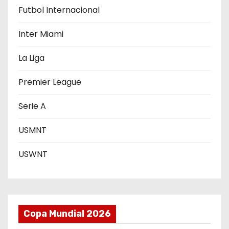
r
Futbol Internacional
a
Inter Miami
d
La Liga
a
Premier League
s
Serie A
USMNT
USWNT
Copa Mundial 2026