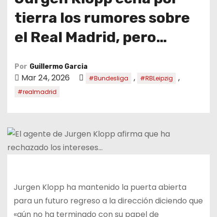
o
tierra los rumores sobre
el Real Madrid, pero…
Por
Guillermo Garcia
Mar 24, 2026
,
,
#Bundesliga
#RBLeipzig
#realmadrid
Jurgen Klopp ha mantenido la puerta abierta
para un futuro regreso a la dirección diciendo que
«aún no ha terminado con su papel de