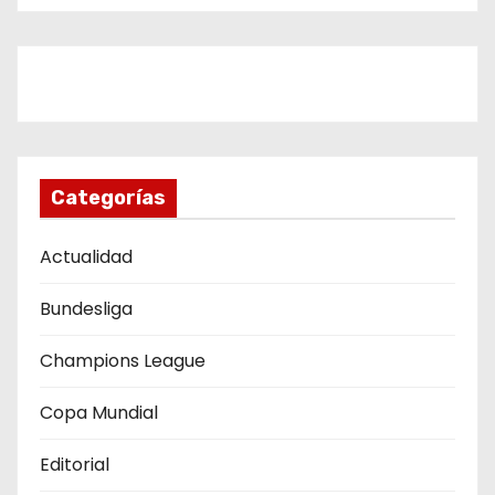
g
a
c
i
ó
Categorías
n
Actualidad
d
Bundesliga
e
Champions League
e
Copa Mundial
n
Editorial
t