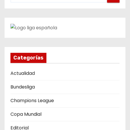
a
c
i
ó
n
Categorías
d
Actualidad
e
Bundesliga
e
Champions League
n
Copa Mundial
t
Editorial