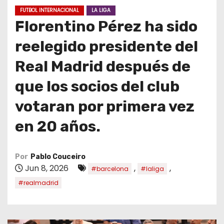
o
FUTBOL INTERNACIONAL
LA LIGA
Florentino Pérez ha sido
reelegido presidente del
Real Madrid después de
que los socios del club
votaran por primera vez
en 20 años.
Por
Pablo Couceiro
Jun 8, 2026
,
,
#barcelona
#laliga
#realmadrid