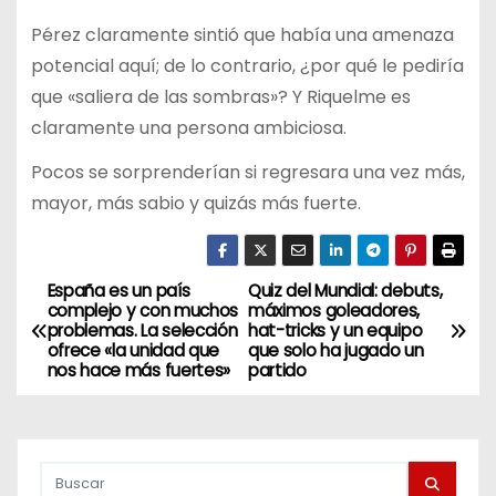
Pérez claramente sintió que había una amenaza
potencial aquí; de lo contrario, ¿por qué le pediría
que «saliera de las sombras»? Y Riquelme es
claramente una persona ambiciosa.
Pocos se sorprenderían si regresara una vez más,
mayor, más sabio y quizás más fuerte.
España es un país
Quiz del Mundial: debuts,
N
complejo y con muchos
máximos goleadores,
problemas. La selección
hat-tricks y un equipo
a
ofrece «la unidad que
que solo ha jugado un
nos hace más fuertes»
partido
v
e
g