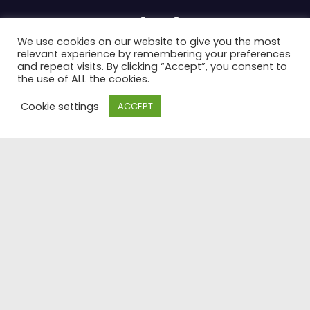
Patada indie . com
We use cookies on our website to give you the most
-> Noticias de futbol internacional
relevant experience by remembering your preferences
and repeat visits. By clicking “Accept”, you consent to
the use of ALL the cookies.
Cookie settings
ACCEPT
Funciona gracias a WordPress
|
Tema:
Newses
de
Themeansar
.
Inicio
Actualidad
Bundesliga
Champions League
Copa Mundial
Editorial
Futbol Internacional
Inter Miami
La Liga
Ligue 1
MLS
Opinion
Premier League
Serie A
Sudamerica
Futbol Argentino
USMNT
USWNT
Website Terms and Conditions of Use
Privacy Policy