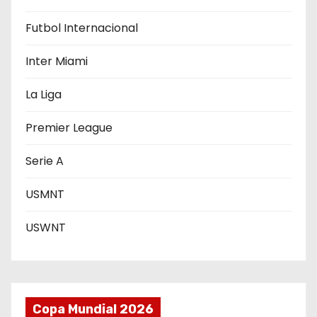
r
Futbol Internacional
a
d
Inter Miami
a
La Liga
s
Premier League
Serie A
USMNT
USWNT
Copa Mundial 2026