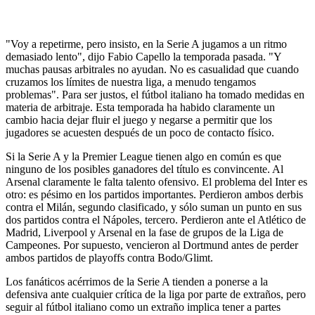
"Voy a repetirme, pero insisto, en la Serie A jugamos a un ritmo
demasiado lento", dijo Fabio Capello la temporada pasada. "Y
muchas pausas arbitrales no ayudan. No es casualidad que cuando
cruzamos los límites de nuestra liga, a menudo tengamos
problemas". Para ser justos, el fútbol italiano ha tomado medidas en
materia de arbitraje. Esta temporada ha habido claramente un
cambio hacia dejar fluir el juego y negarse a permitir que los
jugadores se acuesten después de un poco de contacto físico.
Si la Serie A y la Premier League tienen algo en común es que
ninguno de los posibles ganadores del título es convincente. Al
Arsenal claramente le falta talento ofensivo. El problema del Inter es
otro: es pésimo en los partidos importantes. Perdieron ambos derbis
contra el Milán, segundo clasificado, y sólo suman un punto en sus
dos partidos contra el Nápoles, tercero. Perdieron ante el Atlético de
Madrid, Liverpool y Arsenal en la fase de grupos de la Liga de
Campeones. Por supuesto, vencieron al Dortmund antes de perder
ambos partidos de playoffs contra Bodo/Glimt.
Los fanáticos acérrimos de la Serie A tienden a ponerse a la
defensiva ante cualquier crítica de la liga por parte de extraños, pero
seguir al fútbol italiano como un extraño implica tener a partes