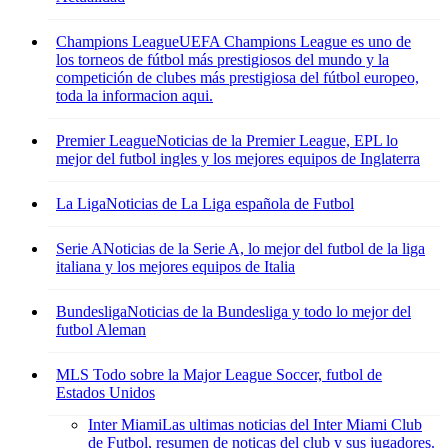
Champions League
UEFA Champions League es uno de
los torneos de fútbol más prestigiosos del mundo y la
competición de clubes más prestigiosa del fútbol europeo,
toda la informacion aqui.
Premier League
Noticias de la Premier League, EPL lo
mejor del futbol ingles y los mejores equipos de Inglaterra
La Liga
Noticias de La Liga española de Futbol
Serie A
Noticias de la Serie A, lo mejor del futbol de la liga
italiana y los mejores equipos de Italia
Bundesliga
Noticias de la Bundesliga y todo lo mejor del
futbol Aleman
MLS
Todo sobre la Major League Soccer, futbol de
Estados Unidos
Inter Miami
Las ultimas noticias del Inter Miami Club
de Futbol, resumen de noticas del club y sus jugadores.