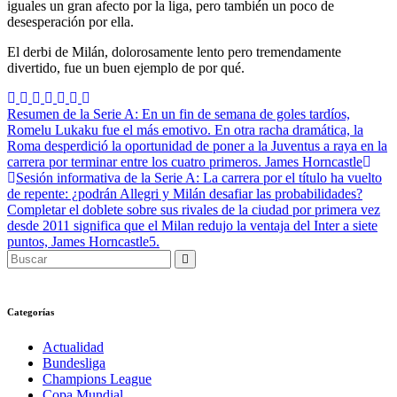
iguales un gran afecto por la liga, pero también un poco de
desesperación por ella.
El derbi de Milán, dolorosamente lento pero tremendamente
divertido, fue un buen ejemplo de por qué.
Navegación
Resumen de la Serie A: En un fin de semana de goles tardíos,
Romelu Lukaku fue el más emotivo. En otra racha dramática, la
de
Roma desperdició la oportunidad de poner a la Juventus a raya en la
entradas
carrera por terminar entre los cuatro primeros. James Horncastle
Sesión informativa de la Serie A: La carrera por el título ha vuelto
de repente: ¿podrán Allegri y Milán desafiar las probabilidades?
Completar el doblete sobre sus rivales de la ciudad por primera vez
desde 2011 significa que el Milan redujo la ventaja del Inter a siete
puntos, James Horncastle5.
Categorías
Actualidad
Bundesliga
Champions League
Copa Mundial