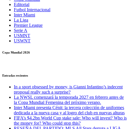
Editorial
Futbol Internacional
Inter Miami
La Liga
Premier League
Serie A
USMNT
USWNT
Copa Mundial 2026
Entradas recientes
In a sport obsessed by money, is Gianni Infantino’s indecent
proposal really such a surprise?
La NWSL comenzará la temporada 2027 en febrero antes de
la Copa Mundial Femenina del próximo verano.
Inter Miami presenta Cénit: la tercera colección de uniformes
dedicada a la nueva casa y al logro del club en nuevas alturas
FIFA’s $4.2bn World Cup stake sale: Who will invest? Who is
the money for? Who could stop this?
RESEÑA DEL PARTIDO: MLS All Stars derrota a LIGA