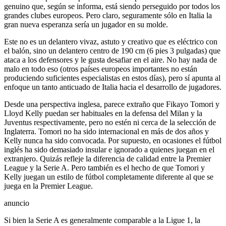
genuino que, según se informa, está siendo perseguido por todos los
grandes clubes europeos. Pero claro, seguramente sólo en Italia la
gran nueva esperanza sería un jugador en su molde.
Este no es un delantero vivaz, astuto y creativo que es eléctrico con
el balón, sino un delantero centro de 190 cm (6 pies 3 pulgadas) que
ataca a los defensores y le gusta desafiar en el aire. No hay nada de
malo en todo eso (otros países europeos importantes no están
produciendo suficientes especialistas en estos días), pero sí apunta al
enfoque un tanto anticuado de Italia hacia el desarrollo de jugadores.
Desde una perspectiva inglesa, parece extraño que Fikayo Tomori y
Lloyd Kelly puedan ser habituales en la defensa del Milan y la
Juventus respectivamente, pero no estén ni cerca de la selección de
Inglaterra. Tomori no ha sido internacional en más de dos años y
Kelly nunca ha sido convocada. Por supuesto, en ocasiones el fútbol
inglés ha sido demasiado insular e ignorado a quienes juegan en el
extranjero. Quizás refleje la diferencia de calidad entre la Premier
League y la Serie A. Pero también es el hecho de que Tomori y
Kelly juegan un estilo de fútbol completamente diferente al que se
juega en la Premier League.
anuncio
Si bien la Serie A es generalmente comparable a la Ligue 1, la