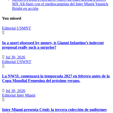
MX All-Stars con el mediocampista del Inter Miami Yannick
Bright en acción
You missed
Editorial
USMNT
In a sport obsessed by money, is Gianni Infantino’s indecent
proposal really such a surprise?
Jul 30, 2026
Editorial
USWNT
La NWSL comenzará la temporada 2027 en febrero antes de la
Copa Mundial Femenina del próximo verano.
Jul 30, 2026
Editorial
Inter Miami
Inter Miami presenta Cénit: la tercera colección de uniformes