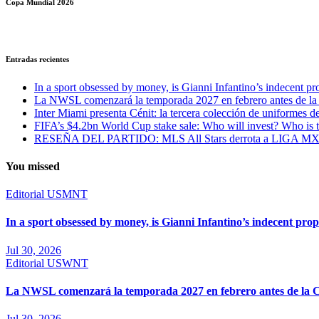
Copa Mundial 2026
Entradas recientes
In a sport obsessed by money, is Gianni Infantino’s indecent pro
La NWSL comenzará la temporada 2027 en febrero antes de la
Inter Miami presenta Cénit: la tercera colección de uniformes de
FIFA’s $4.2bn World Cup stake sale: Who will invest? Who is 
RESEÑA DEL PARTIDO: MLS All Stars derrota a LIGA MX All-
You missed
Editorial
USMNT
In a sport obsessed by money, is Gianni Infantino’s indecent prop
Jul 30, 2026
Editorial
USWNT
La NWSL comenzará la temporada 2027 en febrero antes de la 
Jul 30, 2026