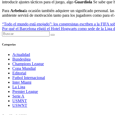
introducir ajustes tácticos para el juego, algo
Guardiola
Se sabe que ha
Para
Arbeloa
la ocasión también adquiere un significado personal. la
ambiente servirá de motivación tanto para los jugadores como para el 
Navegación
“Todo el mundo está enojado”: ​​los congresistas escriben a la FIFA s
Por qué el Barcelona eligió el Hotel Hogwarts como sede de la Lig
de
entradas
Categorías
Actualidad
Bundesliga
Champions League
Copa Mundial
Editorial
Futbol Internacional
Inter Miami
La Liga
Premier League
Serie A
USMNT
USWNT