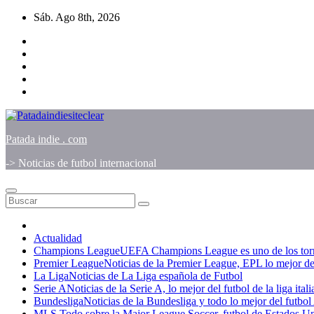
Saltar
Sáb. Ago 8th, 2026
al
contenido
Patada indie . com
-> Noticias de futbol internacional
Actualidad
Champions League
UEFA Champions League es uno de los torneo
Premier League
Noticias de la Premier League, EPL lo mejor del
La Liga
Noticias de La Liga española de Futbol
Serie A
Noticias de la Serie A, lo mejor del futbol de la liga ital
Bundesliga
Noticias de la Bundesliga y todo lo mejor del futbo
MLS
Todo sobre la Major League Soccer, futbol de Estados U