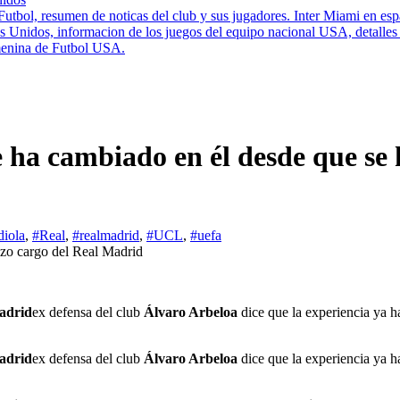
Futbol, resumen de noticas del club y sus jugadores. Inter Miami en esp
nidos, informacion de los juegos del equipo nacional USA, detalles de
enina de Futbol USA.
e ha cambiado en él desde que se
iola
,
#Real
,
#realmadrid
,
#UCL
,
#uefa
adrid
ex defensa del club
Álvaro Arbeloa
dice que la experiencia ya h
adrid
ex defensa del club
Álvaro Arbeloa
dice que la experiencia ya h