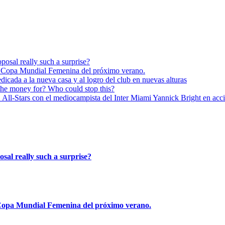
posal really such a surprise?
 Copa Mundial Femenina del próximo verano.
dicada a la nueva casa y al logro del club en nuevas alturas
the money for? Who could stop this?
Stars con el mediocampista del Inter Miami Yannick Bright en acc
osal really such a surprise?
Copa Mundial Femenina del próximo verano.