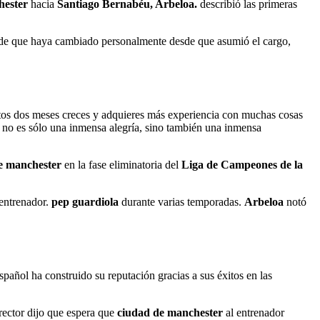
hester
hacia
Santiago Bernabéu, Arbeloa.
describió las primeras
a de que haya cambiado personalmente desde que asumió el cargo,
stos dos meses creces y adquieres más experiencia con muchas cosas
í no es sólo una inmensa alegría, sino también una inmensa
e manchester
en la fase eliminatoria del
Liga de Campeones de la
 entrenador.
pep guardiola
durante varias temporadas.
Arbeloa
notó
añol ha construido su reputación gracias a sus éxitos en las
rector dijo que espera que
ciudad de manchester
al entrenador