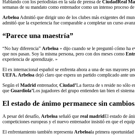
Hablando con los periodistas en la sala de prensa de
CiudadReal Ma
semanas de su mandato como entrenador como un intenso proceso de 
Arbeloa
Admitió que dirigir uno de los clubes más exigentes del mun
admitió que la experiencia fue comparable a completar un curso avanz
“Parece una maestría”
“No hay diferencia”
Arbeloa
» dijo cuando se le preguntó cómo ha ev
que nos pasan. Soy la misma persona, pero con dos meses como
Entr
experiencia de aprendizaje. »
El ex internacional español se enfrenta ahora a una de sus mayores pr
UEFA. Arbeloa
dejó claro que espera un partido complicado ante un
Según el
Madrid
entrenador,
Ciudad’
La fuerza de s reside no sólo e
que
Guardiola’
Los jugadores del grupo entienden tan bien el sistema
El estado de ánimo permanece sin cambios
A pesar del desafío,
Arbeloa
señaló que
real madrid
El estado de án
competiciones europeas y el nuevo entrenador insistió en que el equipo
El enfrentamiento también representa
Arbeloa
la primera oportunidad