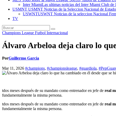
Inter Miami
Las ultimas noticias del Inter Miami Club de 
USMNT
USMNT Noticias de la Seleccion Nacional de Estados U
USWNT
USWNT Noticias de la seleccion Nacional Fem
TV
Champions League
Futbol Internacional
Álvaro Arbeloa deja claro lo qu
Por
Guillermo Garcia
Mar 11, 2026
#champions
,
#championsleague
,
#guardiola
,
#PepGuard
t
dos meses después de su mandato como entrenador en jefe de
real m
fundamentalmente la misma persona.
t
dos meses después de su mandato como entrenador en jefe de
real m
fundamentalmente la misma persona.