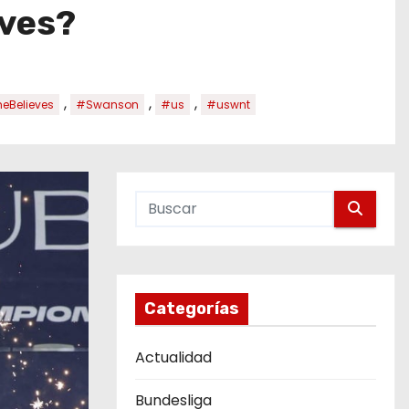
eves?
,
,
,
eBelieves
#Swanson
#us
#uswnt
Categorías
Actualidad
Bundesliga