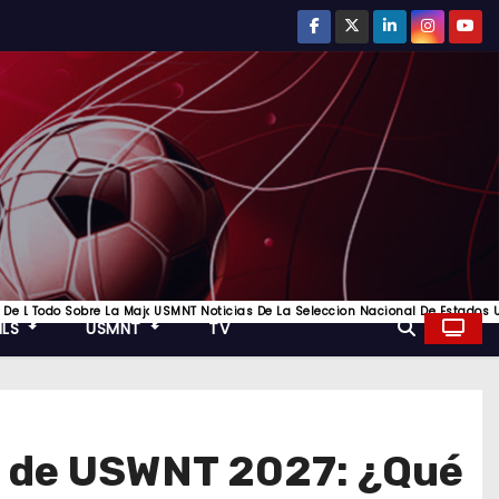
ompetición De Clubes Más Prestigiosa Del Fútbol Europeo, Toda La Informacion
 Los Mejores Equipos De Inglaterra
r Del Futbol De La Liga Italiana Y Los Mejores Equipos De Italia
 De La Bundesliga Y Todo Lo Mejor Del Futbol Aleman
Todo Sobre La Major League Soccer, Futbol De Estados Unidos
USMNT Noticias De La Seleccion Nacional De Estados U
MLS
USMNT
TV
.0 de USWNT 2027: ¿Qué