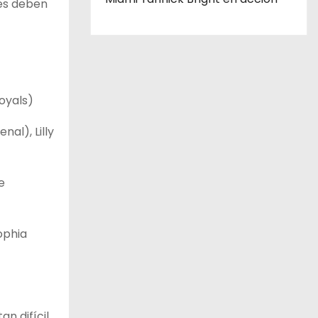
res deben
oyals)
al), Lilly
e
ophia
n difícil