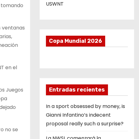
USWNT
tá tomando
os ventanas
arias,
Copa Mundial 2026
ineación
T en el
los Juegos
Entradas recientes
opa
In a sport obsessed by money, is
 dejado
Gianni Infantino’s indecent
proposal really such a surprise?
ro no se
La NWSL comenzará la