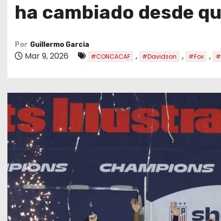
o
ha cambiado desde qu
Por
Guillermo Garcia
Mar 9, 2026
,
,
,
#CONCACAF
#Davidson
#Fox
#