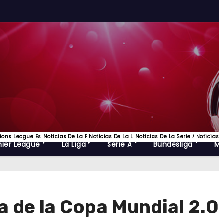
ns League Es Uno De Los Torneos De Fútbol Más Prestigiosos Del Mundo Y La C
Noticias De La Premier League, EPL Lo Mejor Del Futbol Ingles Y
Noticias De La Liga Española De Futbol
Noticias De La Serie A, Lo Mejo
Noticias
ier League
La Liga
Serie A
Bundesliga
sta de la Copa Mundial 2