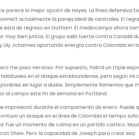
oyce parece la mejor opción de Hayes. La línea defensiva 
onnett actualmente la pareja ideal de centrales. El regr
que está de regreso en Gotham. El mediocampo ahora tam
r muy bien juntos. El grupo salió fuerte contra Canadá d
w y Lily Johannes aportando energía contra Colombia en 
tero me puso nervioso. Por supuesto, habrá un triple esp
habituales en el ataque estadounidense, pero según mi cr
ponibles sin lugar a dudas. Simplemente llamemos que mi
eso al campo este fin de semana en Portland.
 que impresionó durante el campamento de enero. Puede 
ontuvo un ataque en el área de Colombia el tiempo sufic
ría. Fue un momento de calma en un partido caótico. Moul
n con Shaw. Pero la capacidad de Joseph para crear esa