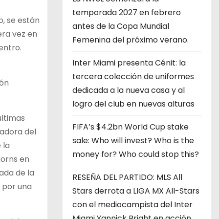
temporada 2027 en febrero
o, se están
antes de la Copa Mundial
era vez en
Femenina del próximo verano.
entro.
Inter Miami presenta Cénit: la
tercera colección de uniformes
ión
dedicada a la nueva casa y al
logro del club en nuevas alturas
últimas
FIFA’s $4.2bn World Cup stake
adora del
sale: Who will invest? Who is the
 la
money for? Who could stop this?
horns en
ada de la
RESEÑA DEL PARTIDO: MLS All
 por una
Stars derrota a LIGA MX All-Stars
con el mediocampista del Inter
Miami Yannick Bright en acción