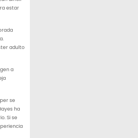
ara estar
orada
a.
ter adulto
igen a
eja
per se
Hayes ha
. Si se
periencia