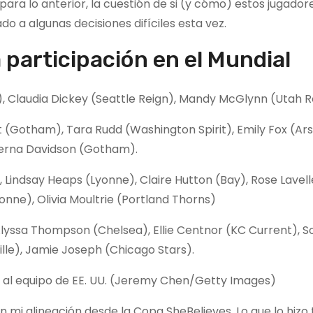
 para lo anterior, la cuestión de si (y cómo) estos jugado
do a algunas decisiones difíciles esta vez.
 participación en el Mundial
), Claudia Dickey (Seattle Reign), Mandy McGlynn (Utah R
(Gotham), Tara Rudd (Washington Spirit), Emily Fox (Arsen
ierna Davidson (Gotham).
Lindsay Heaps (Lyonne), Claire Hutton (Bay), Rose Lavell
ne), Olivia Moultrie (Portland Thorns)
Alyssa Thompson (Chelsea), Ellie Centnor (KC Current), S
lle), Jamie Joseph (Chicago Stars).
al equipo de EE. UU. (Jeremy Chen/Getty Images)
i alineación desde la Copa SheBelieves. Lo que lo hizo ta