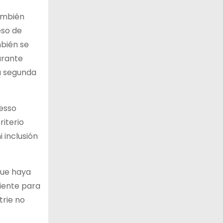
también
eso de
bién se
urante
la segunda
resso
iterio
 inclusión
que haya
iente para
trie no