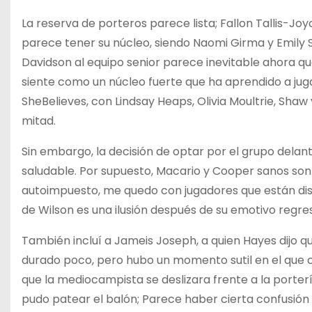
La reserva de porteros parece lista; Fallon Tallis-J
parece tener su núcleo, siendo Naomi Girma y Emily S
Davidson al equipo senior parece inevitable ahora 
siente como un núcleo fuerte que ha aprendido a juga
SheBelieves, con Lindsay Heaps, Olivia Moultrie, Sha
mitad.
Sin embargo, la decisión de optar por el grupo delan
saludable. Por supuesto, Macario y Cooper sanos son 
autoimpuesto, me quedo con jugadores que están dis
de Wilson es una ilusión después de su emotivo regr
También incluí a Jameis Joseph, a quien Hayes dijo
durado poco, pero hubo un momento sutil en el que c
que la mediocampista se deslizara frente a la porte
pudo patear el balón; Parece haber cierta confusió