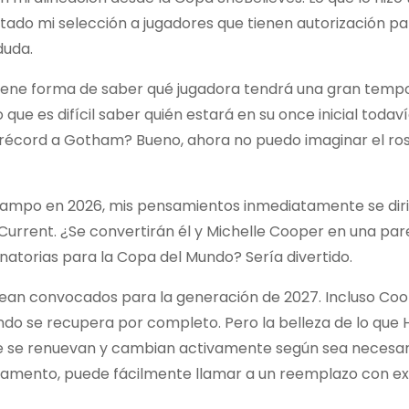
imitado mi selección a jugadores que tienen autorización p
duda.
ene forma de saber qué jugadora tendrá una gran temp
que es difícil saber quién estará en su once inicial todaví
récord a Gotham? Bueno, ahora no puedo imaginar el ros
l campo en 2026, mis pensamientos inmediatamente se dir
 Current. ¿Se convertirán él y Michelle Cooper en una par
natorias para la Copa del Mundo? Sería divertido.
sean convocados para la generación de 2027. Incluso Coo
do se recupera por completo. Pero la belleza de lo que 
e se renuevan y cambian activamente según sea necesario
mpamento, puede fácilmente llamar a un reemplazo con ex