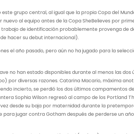
este grupo central, al igual que la propia Copa del Mund
or nuevo al equipo antes de la Copa SheBelieves por prim
l trabajo de identificación probablemente provenga de d
 de hacer su debut internacional).
ones el año pasado, pero aún no ha jugado para la selecc
lave no han estado disponibles durante al menos las dos 
) por diversas razones. Catarina Macario, máxima anot
iendo incierto, se perdió los dos últimos campamentos de
elantera Sophia Wilson regresó al campo de los Portland T
 vez desde su baja por maternidad durante la pretempor
le para jugar contra Gotham después de perderse un año