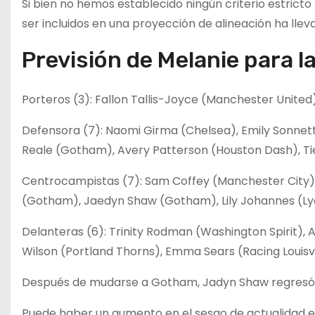
Si bien no hemos establecido ningún criterio estricto
ser incluidos en una proyección de alineación ha lleva
Previsión de Melanie para la
Porteros (3): Fallon Tallis-Joyce (Manchester United
Defensora (7): Naomi Girma (Chelsea), Emily Sonnett 
Reale (Gotham), Avery Patterson (Houston Dash), T
Centrocampistas (7): Sam Coffey (Manchester City), 
(Gotham), Jaedyn Shaw (Gotham), Lily Johannes (Lyon
Delanteras (6): Trinity Rodman (Washington Spirit), 
Wilson (Portland Thorns), Emma Sears (Racing Louisvi
Después de mudarse a Gotham, Jadyn Shaw regresó 
Puede haber un aumento en el sesgo de actualidad en m