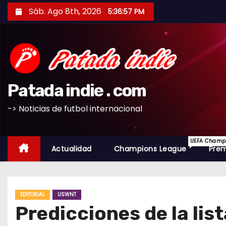
S
Sáb. Ago 8th, 2026
5:36:58 PM
a
l
t
a
r
Patada indie . com
a
l
-> Noticias de futbol internacional
c
o
UEFA Champio
n
Actualidad
Champions League
Prem
t
e
n
EDITORIAL
USWNT
i
Predicciones de la li
d