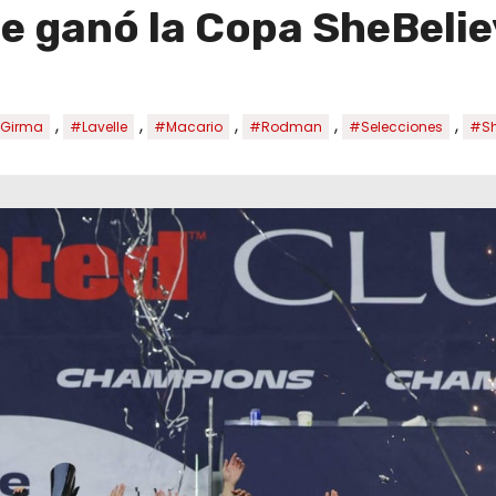
e ganó la Copa SheBeli
,
,
,
,
,
Girma
#Lavelle
#Macario
#Rodman
#Selecciones
#Sh