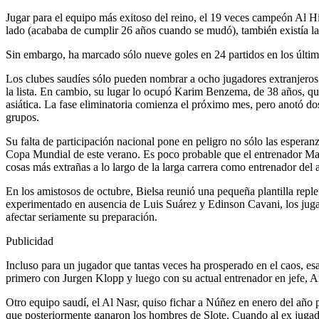
Jugar para el equipo más exitoso del reino, el 19 veces campeón Al Hil
lado (acababa de cumplir 26 años cuando se mudó), también existía la 
Sin embargo, ha marcado sólo nueve goles en 24 partidos en los último
Los clubes saudíes sólo pueden nombrar a ocho jugadores extranjeros 
la lista. En cambio, su lugar lo ocupó Karim Benzema, de 38 años, qu
asiática. La fase eliminatoria comienza el próximo mes, pero anotó dos
grupos.
Su falta de participación nacional pone en peligro no sólo las espera
Copa Mundial de este verano. Es poco probable que el entrenador Marce
cosas más extrañas a lo largo de la larga carrera como entrenador del 
En los amistosos de octubre, Bielsa reunió una pequeña plantilla repl
experimentado en ausencia de Luis Suárez y Edinson Cavani, los jugado
afectar seriamente su preparación.
Publicidad
Incluso para un jugador que tantas veces ha prosperado en el caos, e
primero con Jurgen Klopp y luego con su actual entrenador en jefe, Ar
Otro equipo saudí, el Al Nasr, quiso fichar a Núñez en enero del año p
que posteriormente ganaron los hombres de Slote. Cuando al ex jugado