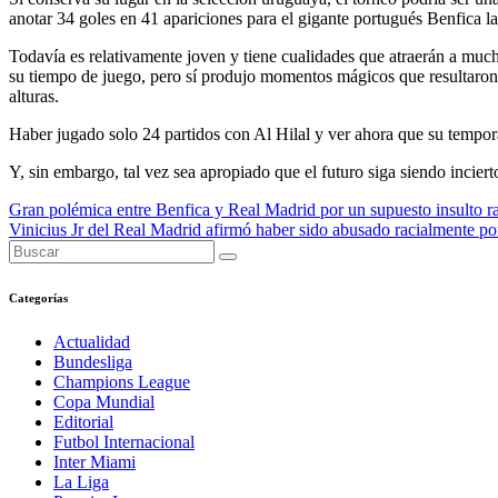
anotar 34 goles en 41 apariciones para el gigante portugués Benfica la
Todavía es relativamente joven y tiene cualidades que atraerán a much
su tiempo de juego, pero sí produjo momentos mágicos que resultaron
alturas.
Haber jugado solo 24 partidos con Al Hilal y ver ahora que su tempor
Y, sin embargo, tal vez sea apropiado que el futuro siga siendo inciert
Navegación
Gran polémica entre Benfica y Real Madrid por un supuesto insulto rac
Vinicius Jr del Real Madrid afirmó haber sido abusado racialmente po
de
entradas
Categorías
Actualidad
Bundesliga
Champions League
Copa Mundial
Editorial
Futbol Internacional
Inter Miami
La Liga