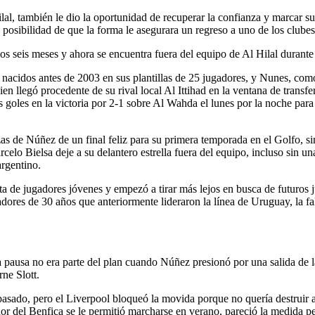
al, también le dio la oportunidad de recuperar la confianza y marcar suf
posibilidad de que la forma le asegurara un regreso a uno de los clubes
s seis meses y ahora se encuentra fuera del equipo de Al Hilal durante
nacidos antes de 2003 en sus plantillas de 25 jugadores, y Nunes, com
ien llegó procedente de su rival local Al Ittihad en la ventana de tran
 goles en la victoria por 2-1 sobre Al Wahda el lunes por la noche para 
nzas de Núñez de un final feliz para su primera temporada en el Golfo, 
lo Bielsa deje a su delantero estrella fuera del equipo, incluso sin una
argentino.
eta de jugadores jóvenes y empezó a tirar más lejos en busca de futuros
res de 30 años que anteriormente lideraron la línea de Uruguay, la falt
sa pausa no era parte del plan cuando Núñez presionó por una salida de
ne Slott.
asado, pero el Liverpool bloqueó la movida porque no quería destruir a 
r del Benfica se le permitió marcharse en verano, pareció la medida pe