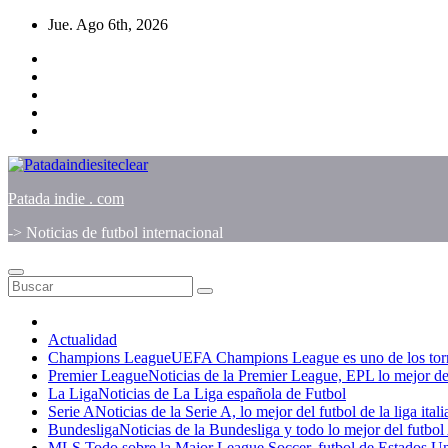
Saltar
Jue. Ago 6th, 2026
al
contenido
Patada indie . com
-> Noticias de futbol internacional
Actualidad
Champions League
UEFA Champions League es uno de los torneo
Premier League
Noticias de la Premier League, EPL lo mejor del
La Liga
Noticias de La Liga española de Futbol
Serie A
Noticias de la Serie A, lo mejor del futbol de la liga ital
Bundesliga
Noticias de la Bundesliga y todo lo mejor del futbo
MLS
Todo sobre la Major League Soccer, futbol de Estados U