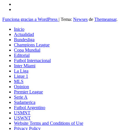
Funciona gracias a WordPress
|
Tema:
Newses
de
Themeansar
.
Inicio
Actualidad
Bundesliga
Champions League
Copa Mundial
Editorial
Futbol Internacional
Inter Miami
La Liga
Ligue 1
MLS
Opinion
Premier League
Serie A
Sudamerica
Futbol Argentino
USMNT
USWNT
Website Terms and Conditions of Use
Privacy Policy