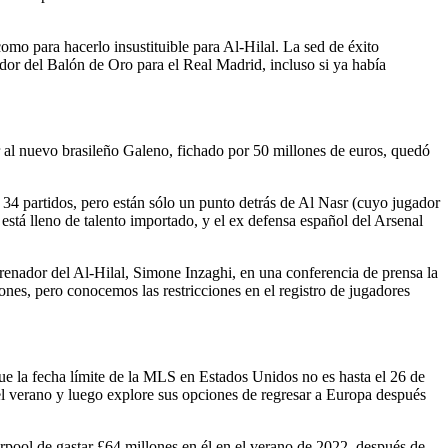
como para hacerlo insustituible para Al-Hilal. La sed de éxito
dor del Balón de Oro para el Real Madrid, incluso si ya había
ar al nuevo brasileño Galeno, fichado por 50 millones de euros, quedó
 34 partidos, pero están sólo un punto detrás de Al Nasr (cuyo jugador
 está lleno de talento importado, y el ex defensa español del Arsenal
ntrenador del Al-Hilal, Simone Inzaghi, en una conferencia de prensa la
nes, pero conocemos las restricciones en el registro de jugadores
que la fecha límite de la MLS en Estados Unidos no es hasta el 26 de
el verano y luego explore sus opciones de regresar a Europa después
erpool de gastar £64 millones en él en el verano de 2022, después de