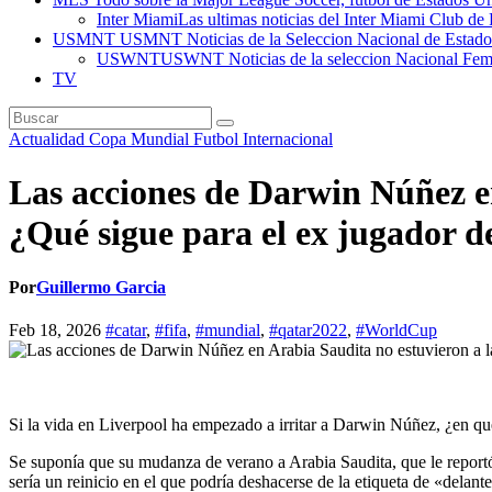
Inter Miami
Las ultimas noticias del Inter Miami Club de 
USMNT
USMNT Noticias de la Seleccion Nacional de Estados U
USWNT
USWNT Noticias de la seleccion Nacional Fem
TV
Actualidad
Copa Mundial
Futbol Internacional
Las acciones de Darwin Núñez en
¿Qué sigue para el ex jugador d
Por
Guillermo Garcia
Feb 18, 2026
#catar
,
#fifa
,
#mundial
,
#qatar2022
,
#WorldCup
Si la vida en Liverpool ha empezado a irritar a Darwin Núñez, ¿en qu
Se suponía que su mudanza de verano a Arabia Saudita, que le reportó 
sería un reinicio en el que podría deshacerse de la etiqueta de «delan