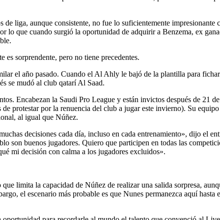
os de liga, aunque consistente, no fue lo suficientemente impresionante 
 por lo que cuando surgió la oportunidad de adquirir a Benzema, ex gana
ble.
te es sorprendente, pero no tiene precedentes.
ilar el año pasado. Cuando el Al Ahly le bajó de la plantilla para fich
és se mudó al club qatarí Al Saad.
mientos. Encabezan la Saudi Pro League y están invictos después de 21 de
de protestar por la renuencia del club a jugar este invierno). Su equipo
onal, al igual que Núñez.
ma muchas decisiones cada día, incluso en cada entrenamiento», dijo el e
lo son buenos jugadores. Quiero que participen en todas las competicio
qué mi decisión con calma a los jugadores excluidos».
o que limita la capacidad de Núñez de realizar una salida sorpresa, aun
mbargo, el escenario más probable es que Nunes permanezca aquí hasta 
na oportunidad para recordarle al mundo el talento que convenció al Liv