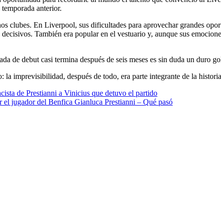
 temporada anterior.
os clubes. En Liverpool, sus dificultades para aprovechar grandes oportu
 decisivos. También era popular en el vestuario y, aunque sus emocion
ada de debut casi termina después de seis meses es sin duda un duro go
o: la imprevisibilidad, después de todo, era parte integrante de la histo
ista de Prestianni a Vinicius que detuvo el partido
r el jugador del Benfica Gianluca Prestianni – Qué pasó