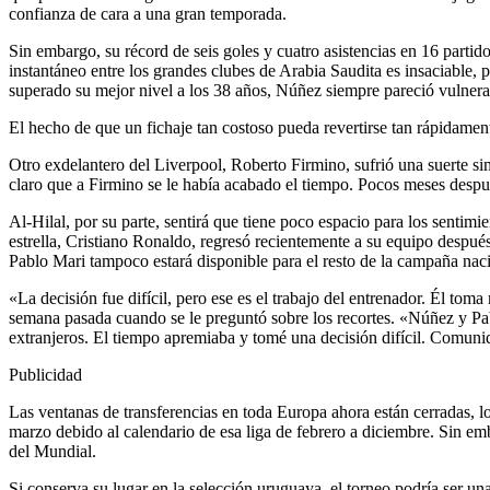
confianza de cara a una gran temporada.
Sin embargo, su récord de seis goles y cuatro asistencias en 16 partid
instantáneo entre los grandes clubes de Arabia Saudita es insaciable,
superado su mejor nivel a los 38 años, Núñez siempre pareció vulnera
El hecho de que un fichaje tan costoso pueda revertirse tan rápidamen
Otro exdelantero del Liverpool, Roberto Firmino, sufrió una suerte sim
claro que a Firmino se le había acabado el tiempo. Pocos meses despu
Al-Hilal, por su parte, sentirá que tiene poco espacio para los senti
estrella, Cristiano Ronaldo, regresó recientemente a su equipo después 
Pablo Mari tampoco estará disponible para el resto de la campaña naci
«La decisión fue difícil, pero ese es el trabajo del entrenador. Él to
semana pasada cuando se le preguntó sobre los recortes. «Núñez y Pab
extranjeros. El tiempo apremiaba y tomé una decisión difícil. Comuni
Publicidad
Las ventanas de transferencias en toda Europa ahora están cerradas, l
marzo debido al calendario de esa liga de febrero a diciembre. Sin e
del Mundial.
Si conserva su lugar en la selección uruguaya, el torneo podría ser u