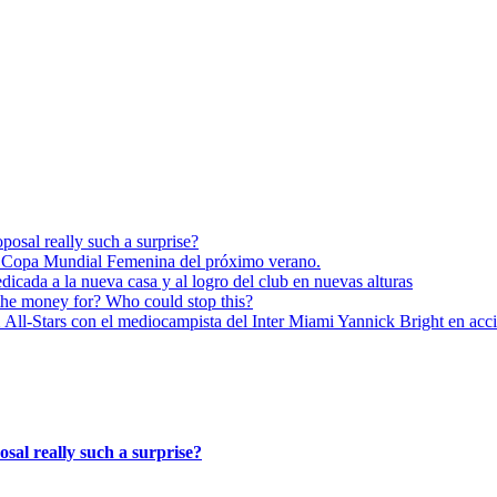
posal really such a surprise?
 Copa Mundial Femenina del próximo verano.
dicada a la nueva casa y al logro del club en nuevas alturas
the money for? Who could stop this?
Stars con el mediocampista del Inter Miami Yannick Bright en acc
osal really such a surprise?