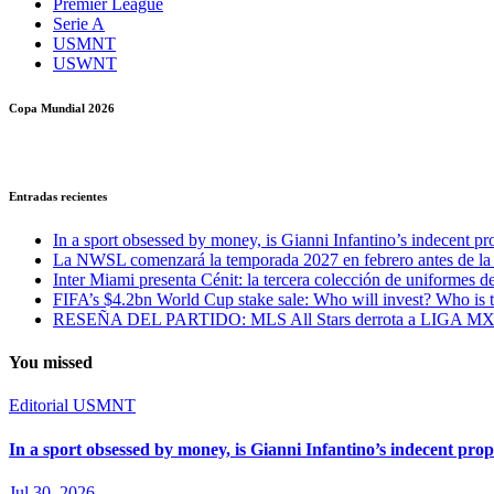
Premier League
Serie A
USMNT
USWNT
Copa Mundial 2026
Entradas recientes
In a sport obsessed by money, is Gianni Infantino’s indecent pro
La NWSL comenzará la temporada 2027 en febrero antes de la
Inter Miami presenta Cénit: la tercera colección de uniformes de
FIFA’s $4.2bn World Cup stake sale: Who will invest? Who is 
RESEÑA DEL PARTIDO: MLS All Stars derrota a LIGA MX All-
You missed
Editorial
USMNT
In a sport obsessed by money, is Gianni Infantino’s indecent prop
Jul 30, 2026