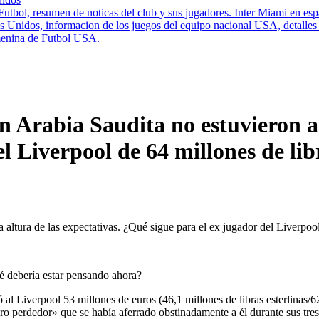
Futbol, resumen de noticas del club y sus jugadores. Inter Miami en esp
nidos, informacion de los juegos del equipo nacional USA, detalles de
enina de Futbol USA.
 Arabia Saudita no estuvieron a l
el Liverpool de 64 millones de l
é debería estar pensando ahora?
al Liverpool 53 millones de euros (46,1 millones de libras esterlinas/
tero perdedor» que se había aferrado obstinadamente a él durante sus tre