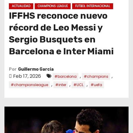
o
ACTUALIDAD
CHAMPIONS LEAGUE
FUTBOL INTERNACIONAL
IFFHS reconoce nuevo
récord de Leo Messi y
Sergio Busquets en
Barcelona e Inter Miami
Por
Guillermo Garcia
Feb 17, 2026
,
,
#barcelona
#champions
,
,
,
#championsleague
#inter
#UCL
#uefa