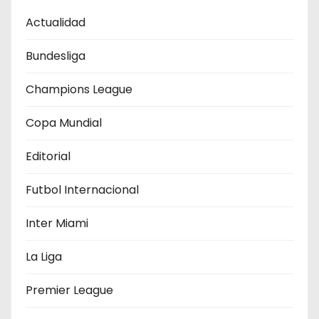
ó
Actualidad
n
Bundesliga
d
Champions League
e
Copa Mundial
e
Editorial
n
Futbol Internacional
t
r
Inter Miami
a
La Liga
d
Premier League
a