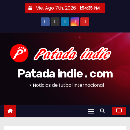
S
Vie. Ago 7th, 2026
1:54:35 PM
a
l
t
a
r
a
l
c
Patada indie . com
o
n
-> Noticias de futbol internacional
t
e
n
i
d