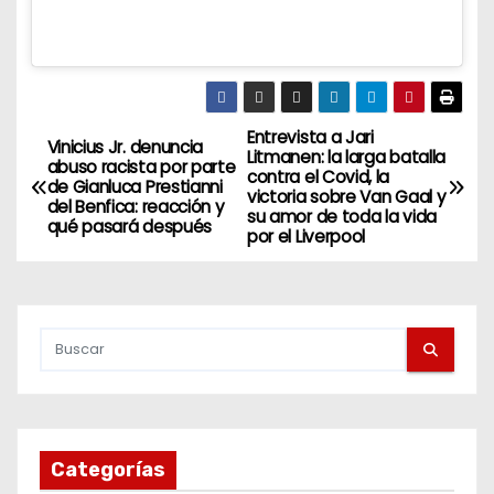
Entrevista a Jari
N
Vinicius Jr. denuncia
Litmanen: la larga batalla
abuso racista por parte
contra el Covid, la
a
de Gianluca Prestianni
victoria sobre Van Gaal y
del Benfica: reacción y
su amor de toda la vida
qué pasará después
v
por el Liverpool
e
g
a
c
i
Categorías