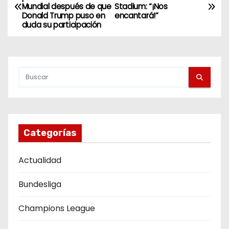
Mundial después de que
Stadium: “¡Nos
a
Donald Trump puso en
encantará!”
duda su participación
v
e
g
a
c
Categorías
i
Actualidad
ó
n
Bundesliga
d
Champions League