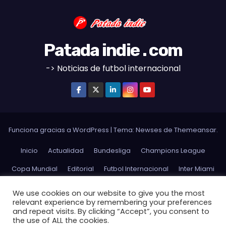
Patada indie . com
-> Noticias de futbol internacional
Funciona gracias a WordPress
|
Tema:
Newses
de
Themeansar
.
Inicio
Actualidad
Bundesliga
Champions League
Copa Mundial
Editorial
Futbol Internacional
Inter Miami
La Liga
Ligue 1
MLS
Opinion
Premier League
We use cookies on our website to give you the most
relevant experience by remembering your preferences
Serie A
Sudamerica
Futbol Argentino
USMNT
and repeat visits. By clicking “Accept”, you consent to
the use of ALL the cookies.
USWNT
Website Terms and Conditions of Use