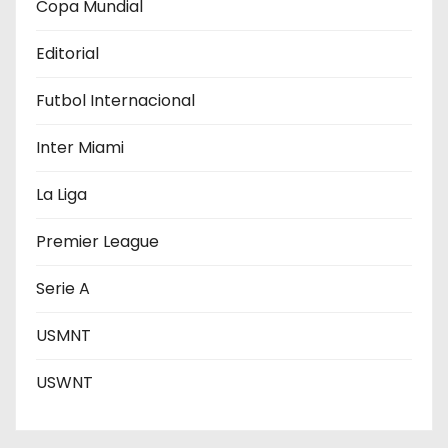
e
Copa Mundial
e
Editorial
n
Futbol Internacional
t
Inter Miami
r
La Liga
a
Premier League
d
Serie A
a
s
USMNT
USWNT