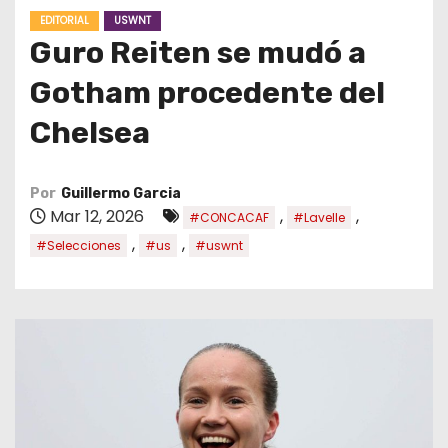
o
EDITORIAL
USWNT
Guro Reiten se mudó a
Gotham procedente del
Chelsea
Por
Guillermo Garcia
Mar 12, 2026
,
,
#CONCACAF
#Lavelle
,
,
#Selecciones
#us
#uswnt