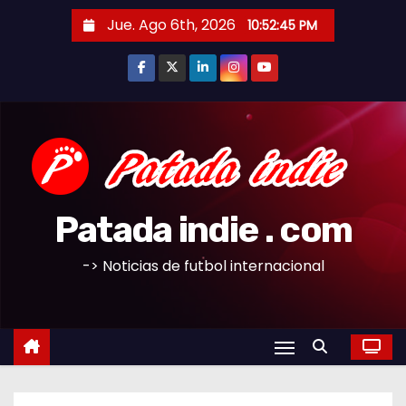
S
Jue. Ago 6th, 2026
10:52:46 PM
a
l
t
a
r
a
l
c
Patada indie . com
o
n
-> Noticias de futbol internacional
t
e
n
i
d