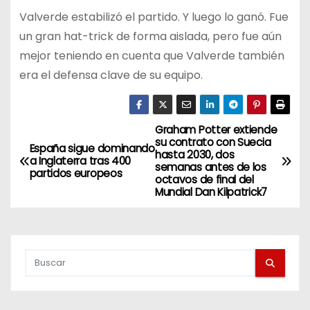
Valverde estabilizó el partido. Y luego lo ganó. Fue
un gran hat-trick de forma aislada, pero fue aún
mejor teniendo en cuenta que Valverde también
era el defensa clave de su equipo.
Graham Potter extiende
N
su contrato con Suecia
España sigue dominando
hasta 2030, dos
a
a Inglaterra tras 400
semanas antes de los
partidos europeos
octavos de final del
v
Mundial Dan Kilpatrick7
e
g
a