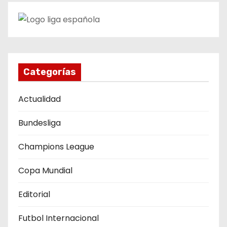
c
i
ó
n
Categorías
d
Actualidad
e
Bundesliga
e
Champions League
n
t
Copa Mundial
r
Editorial
a
Futbol Internacional