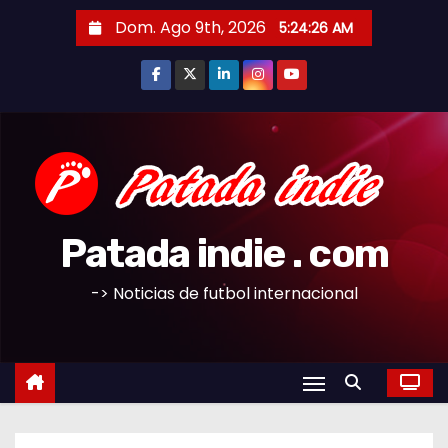
S
Dom. Ago 9th, 2026
5:24:27 AM
a
l
t
a
r
a
l
c
Patada indie . com
o
n
-> Noticias de futbol internacional
t
e
n
i
d