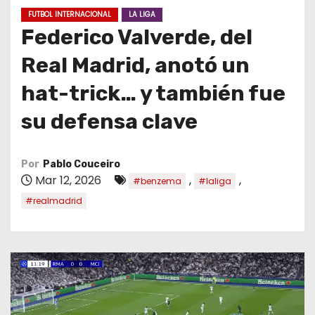
o
FUTBOL INTERNACIONAL
LA LIGA
Federico Valverde, del
Real Madrid, anotó un
hat-trick… y también fue
su defensa clave
Por
Pablo Couceiro
Mar 12, 2026
,
,
#benzema
#laliga
#realmadrid