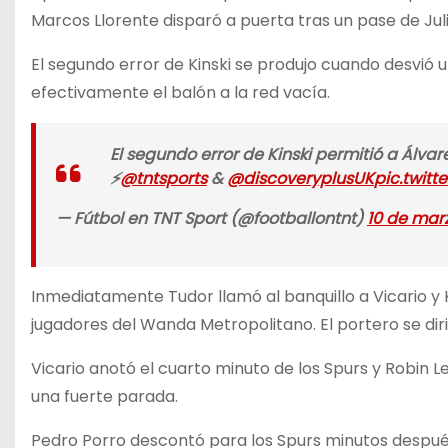
Marcos Llorente disparó a puerta tras un pase de Jul
El segundo error de Kinski se produjo cuando desvió u
efectivamente el balón a la red vacía.
El segundo error de Kinski permitió a Álvar
⚡️
@tntsports
&
@discoveryplusUK
pic.twitt
— Fútbol en TNT Sport (@footballontnt)
10 de mar
Inmediatamente Tudor llamó al banquillo a Vicario y K
jugadores del Wanda Metropolitano. El portero se dirig
Vicario anotó el cuarto minuto de los Spurs y Robin 
una fuerte parada.
Pedro Porro descontó para los Spurs minutos después