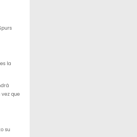
Spurs
es la
ndrá
 vez que
to su