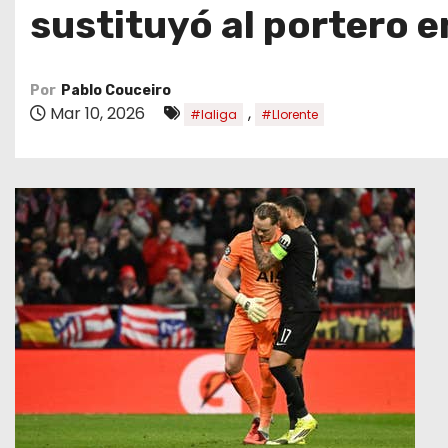
o
sustituyó al portero e
Por
Pablo Couceiro
Mar 10, 2026
,
#laliga
#Llorente