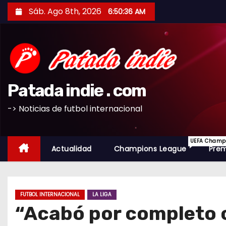
S
Sáb. Ago 8th, 2026
6:50:37 AM
a
l
t
a
r
Patada indie . com
a
l
-> Noticias de futbol internacional
c
o
UEFA Champio
n
Actualidad
Champions League
Prem
t
e
n
FUTBOL INTERNACIONAL
LA LIGA
i
“Acabó por completo c
d