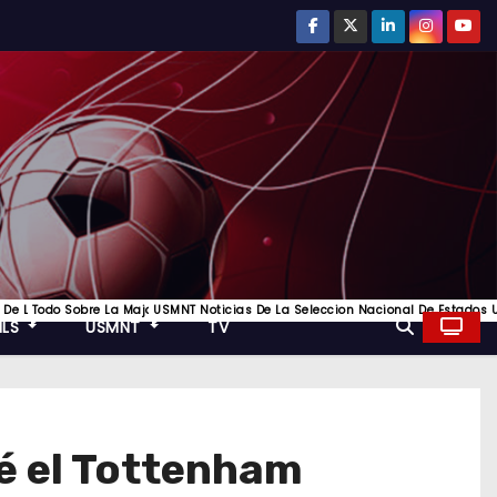
ompetición De Clubes Más Prestigiosa Del Fútbol Europeo, Toda La Informacion
 Los Mejores Equipos De Inglaterra
r Del Futbol De La Liga Italiana Y Los Mejores Equipos De Italia
 De La Bundesliga Y Todo Lo Mejor Del Futbol Aleman
Todo Sobre La Major League Soccer, Futbol De Estados Unidos
USMNT Noticias De La Seleccion Nacional De Estados U
MLS
USMNT
TV
é el Tottenham