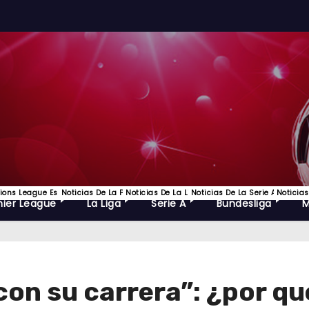
ns League Es Uno De Los Torneos De Fútbol Más Prestigiosos Del Mundo Y La C
Noticias De La Premier League, EPL Lo Mejor Del Futbol Ingles Y
Noticias De La Liga Española De Futbol
Noticias De La Serie A, Lo Mejo
Noticias
ier League
La Liga
Serie A
Bundesliga
on su carrera”: ¿por qu