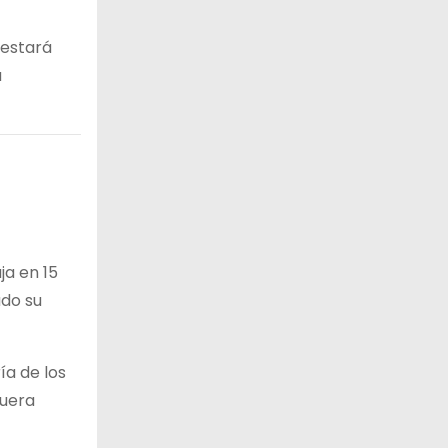
 estará
a
ja en 15
ado su
ía de los
fuera