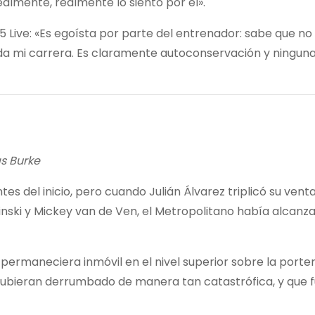
ealmente, realmente lo siento por él».
C 5 Live: «Es egoísta por parte del entrenador: sabe que no
da mi carrera. Es claramente autoconservación y ningun
as Burke
es del inicio, pero cuando Julián Álvarez triplicó su venta
inski y Mickey van de Ven, el Metropolitano había alcanz
ermaneciera inmóvil en el nivel superior sobre la porter
 hubieran derrumbado de manera tan catastrófica, y que 