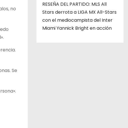
RESEÑA DEL PARTIDO: MLS All
alos, no
Stars derrota a LIGA MX All-Stars
con el mediocampista del Inter
Miami Yannick Bright en acción
uedo
».
erencia.
onas. Se
ersona».