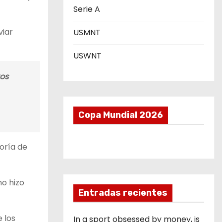
Serie A
viar
USMNT
USWNT
tos
Copa Mundial 2026
oría de
no hizo
Entradas recientes
 los
In a sport obsessed by money, is