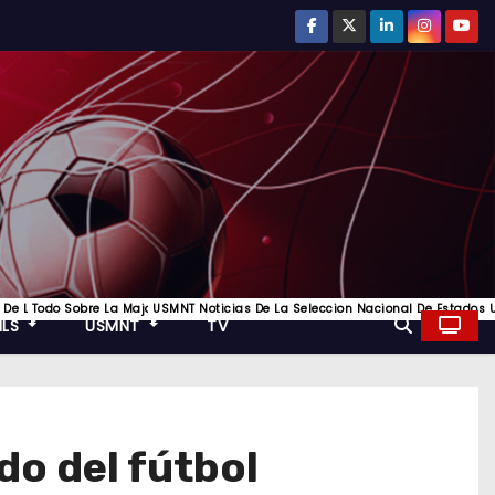
ompetición De Clubes Más Prestigiosa Del Fútbol Europeo, Toda La Informacion
 Los Mejores Equipos De Inglaterra
r Del Futbol De La Liga Italiana Y Los Mejores Equipos De Italia
 De La Bundesliga Y Todo Lo Mejor Del Futbol Aleman
Todo Sobre La Major League Soccer, Futbol De Estados Unidos
USMNT Noticias De La Seleccion Nacional De Estados U
MLS
USMNT
TV
do del fútbol