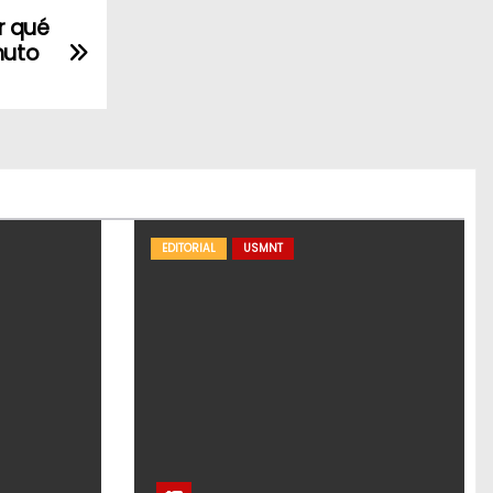
r qué
nuto
EDITORIAL
USMNT