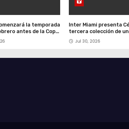
omenzará la temporada
Inter Miami presenta Cé
ebrero antes de la Copa
tercera colección de u
emenina del próximo
dedicada a la nueva cas
026
Jul 30, 2026
logro del club en nueva