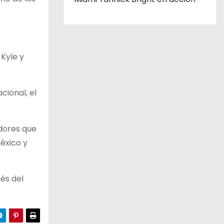
Kyle y
cional, el
dores que
éxico y
és del