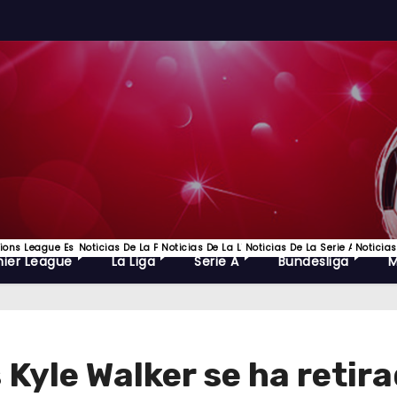
ns League Es Uno De Los Torneos De Fútbol Más Prestigiosos Del Mundo Y La C
Noticias De La Premier League, EPL Lo Mejor Del Futbol Ingles Y
Noticias De La Liga Española De Futbol
Noticias De La Serie A, Lo Mejo
Noticias
ier League
La Liga
Serie A
Bundesliga
 Kyle Walker se ha retira