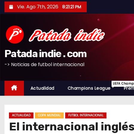
S
Vie. Ago 7th, 2026
8:21:22 PM
a
l
t
a
r
Patada indie . com
a
l
-> Noticias de futbol internacional
c
o
UEFA Champio
n
Actualidad
Champions League
Prem
t
e
n
ACTUALIDAD
COPA MUNDIAL
FUTBOL INTERNACIONAL
i
El internacional inglés
d