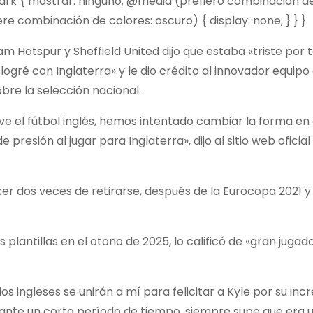
dark { mostrar: ninguno; @media (prefiero combinación de
ere combinación de colores: oscuro) { display: none; } } }
am Hotspur y Sheffield United dijo que estaba «triste por
ogré con Inglaterra» y le dio crédito al innovador equipo
re la selección nacional.
e el fútbol inglés, hemos intentado cambiar la forma en 
presión al jugar para Inglaterra», dijo al sitio web oficial
er dos veces de retirarse, después de la Eurocopa 2021 y
 plantillas en el otoño de 2025, lo calificó de «gran jugad
s ingleses se unirán a mí para felicitar a Kyle por su incr
rante un corto período de tiempo, siempre supe que era u