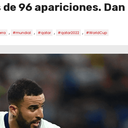
 de 96 apariciones. Dan
,
,
,
,
erra
#mundial
#qatar
#qatar2022
#WorldCup