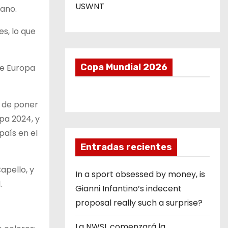
USWNT
rano.
s, lo que
Copa Mundial 2026
de Europa
a de poner
opa 2024, y
país en el
Entradas recientes
apello, y
In a sport obsessed by money, is
.
Gianni Infantino’s indecent
proposal really such a surprise?
La NWSL comenzará la