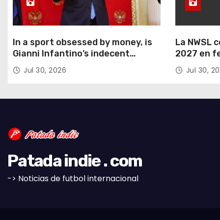
d
e
e
In a sport obsessed by money, is
La NWSL c
Gianni Infantino’s indecent
2027 en f
n
proposal really such a surprise?
Mundial F
Jul 30, 2026
Jul 30, 2
verano.
t
r
a
d
Patada indie . com
a
-> Noticias de futbol internacional
s