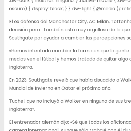
.dw-dark { mostrar: ninguno; } .native-mobile { .dw-
oscuro) { display: block; } } .dw-light { @media (prefi
El ex defensa del Manchester City, AC Milan, Tottenh
decisión pero… también está muy orgulloso de lo que l
Southgate por ayudar a cambiar las percepciones sob
«Hemos intentado cambiar la forma en que la gente v
medios ven el fútbol y hemos tratado de quitar algo de 
Inglaterra.
En 2023, Southgate reveló que había disuadido a Walk
Mundial de Invierno en Qatar el próximo año.
Tuchel, que no incluyó a Walker en ninguna de sus tres
Inglaterra».
El entrenador alemán dijo: «Sé que todos los aficionado
carrera internacional. Aunque sólo trabajé con él du