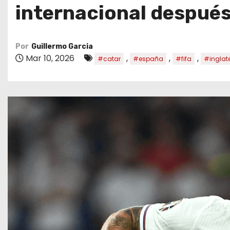
o
internacional después
Por
Guillermo Garcia
Mar 10, 2026
,
,
,
#catar
#españa
#fifa
#inglat