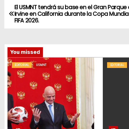
El USMNT tendrá su base en el Gran Parque
N
Irvine en California durante la Copa Mundial
a
FIFA 2026.
v
e
You missed
g
EDITORIAL
USMNT
EDITORIAL
a
c
i
ó
n