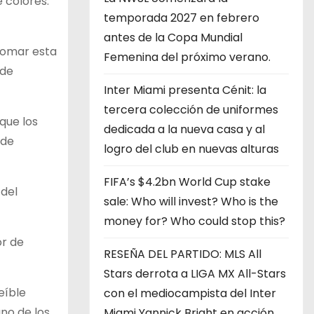
 colores:
temporada 2027 en febrero
antes de la Copa Mundial
 tomar esta
Femenina del próximo verano.
 de
Inter Miami presenta Cénit: la
tercera colección de uniformes
que los
dedicada a la nueva casa y al
 de
logro del club en nuevas alturas
FIFA’s $4.2bn World Cup stake
 del
sale: Who will invest? Who is the
money for? Who could stop this?
or de
RESEÑA DEL PARTIDO: MLS All
Stars derrota a LIGA MX All-Stars
eíble
con el mediocampista del Inter
no de los
Miami Yannick Bright en acción