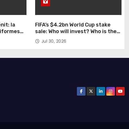
nit: la
FIFA’s $4.2bn World Cup stake
niformes
sale: Who will invest? Who is the
a y al
money for? Who could stop this?
Jul 30, 2026
s alturas