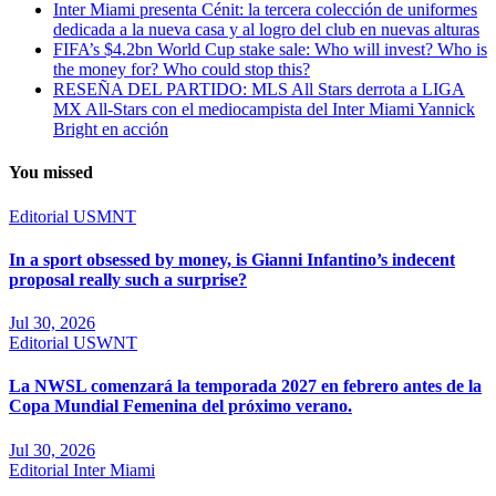
Inter Miami presenta Cénit: la tercera colección de uniformes
dedicada a la nueva casa y al logro del club en nuevas alturas
FIFA’s $4.2bn World Cup stake sale: Who will invest? Who is
the money for? Who could stop this?
RESEÑA DEL PARTIDO: MLS All Stars derrota a LIGA
MX All-Stars con el mediocampista del Inter Miami Yannick
Bright en acción
You missed
Editorial
USMNT
In a sport obsessed by money, is Gianni Infantino’s indecent
proposal really such a surprise?
Jul 30, 2026
Editorial
USWNT
La NWSL comenzará la temporada 2027 en febrero antes de la
Copa Mundial Femenina del próximo verano.
Jul 30, 2026
Editorial
Inter Miami