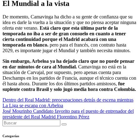
El Mundial a la vista
De momento, Camavinga ha dicho a su gente de confianza que su
idea es darle la vuelta a la situación y que no piensa aceptar ninguna
oferta este verano.
Está claro que esta última parte de la
temporada no iba a ser de gran consuelo en cuanto a tener
cierta continuidad porque el Madrid acabará con una
temporada en blanco.
pero para el francés, con contrato hasta
2029, es importante jugar el Mundial y también necesita minutos.
Sin embargo, Arbeloa ya ha dejado claro que no puede pensar
en dar minutos de cara al Mundial.
Camavinga no está en la
situación de Carvajal, por supuesto, pero apenas cuenta para
Deschamps en los partidos de Francia, aunque el técnico cuenta con
él hasta ahora. Durante los dos últimos partidos amistosos,
fue
suplente contra Brasil y solo jugó media hora contra Colombia.
Navegación
Dentro del Real Madrid: preocupaciones detrás de escena mientras
La Liga se escapa con Arbeloa
de
José Mourinho Candidato favorito para el puesto de entrenador del
entradas
presidente del Real Madrid Florentino Pérez
Categorías