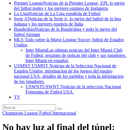
Premier League
Noticias de la Premier League, EPL lo mejor
del futbol ingles y los mejores equipos de Inglaterra
La Liga
Noticias de La Liga española de Futbol
Serie A
Noticias de la Serie A, lo mejor del futbol de la liga
italiana y los mejores equipos de Italia
Bundesliga
Noticias de la Bundesliga y todo lo mejor del
futbol Aleman
MLS
Todo sobre la Major League Soccer, futbol de Estados
Unidos
Inter Miami
Las ultimas noticias del Inter Miami Club
de Futbol, resumen de noticas del club y sus jugadores.
Inter Miami en español.
USMNT
USMNT Noticias de la Seleccion Nacional de
Estados Unidos, informacion de los juegos del equipo
nacional USA, detalles de los partidos y toda la informacion
de los jugadores.
USWNT
USWNT Noticias de la seleccion Nacional
Femenina de Futbol USA.
TV
Champions League
Futbol Internacional
No hay luz al final del túnel: