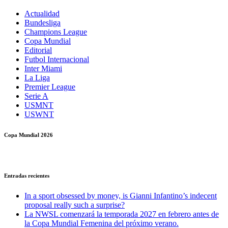
Actualidad
Bundesliga
Champions League
Copa Mundial
Editorial
Futbol Internacional
Inter Miami
La Liga
Premier League
Serie A
USMNT
USWNT
Copa Mundial 2026
Entradas recientes
In a sport obsessed by money, is Gianni Infantino’s indecent
proposal really such a surprise?
La NWSL comenzará la temporada 2027 en febrero antes de
la Copa Mundial Femenina del próximo verano.