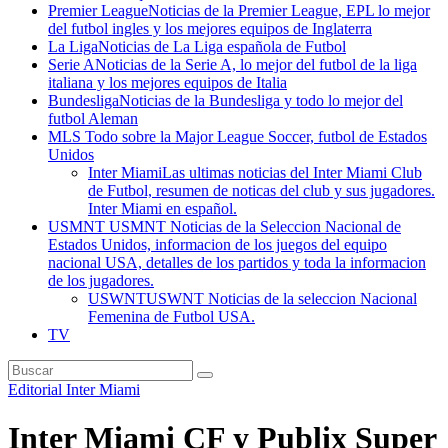
Premier League
Noticias de la Premier League, EPL lo mejor
del futbol ingles y los mejores equipos de Inglaterra
La Liga
Noticias de La Liga española de Futbol
Serie A
Noticias de la Serie A, lo mejor del futbol de la liga
italiana y los mejores equipos de Italia
Bundesliga
Noticias de la Bundesliga y todo lo mejor del
futbol Aleman
MLS
Todo sobre la Major League Soccer, futbol de Estados
Unidos
Inter Miami
Las ultimas noticias del Inter Miami Club
de Futbol, resumen de noticas del club y sus jugadores.
Inter Miami en español.
USMNT
USMNT Noticias de la Seleccion Nacional de
Estados Unidos, informacion de los juegos del equipo
nacional USA, detalles de los partidos y toda la informacion
de los jugadores.
USWNT
USWNT Noticias de la seleccion Nacional
Femenina de Futbol USA.
TV
Editorial
Inter Miami
Inter Miami CF y Publix Super