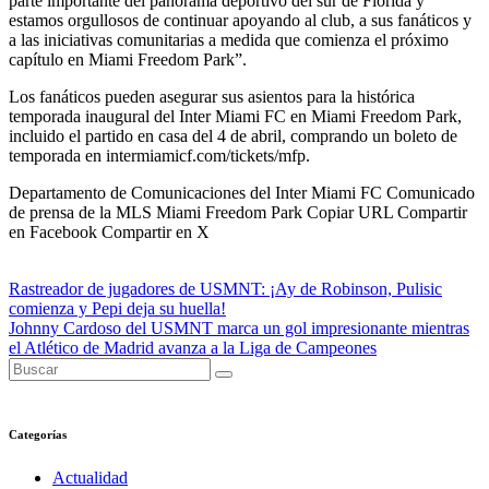
parte importante del panorama deportivo del sur de Florida y
estamos orgullosos de continuar apoyando al club, a sus fanáticos y
a las iniciativas comunitarias a medida que comienza el próximo
capítulo en Miami Freedom Park”.
Los fanáticos pueden asegurar sus asientos para la histórica
temporada inaugural del Inter Miami FC en Miami Freedom Park,
incluido el partido en casa del 4 de abril, comprando un boleto de
temporada en intermiamicf.com/tickets/mfp.
Departamento de Comunicaciones del Inter Miami FC Comunicado
de prensa de la MLS Miami Freedom Park Copiar URL Compartir
en Facebook Compartir en X
Navegación
Rastreador de jugadores de USMNT: ¡Ay de Robinson, Pulisic
comienza y Pepi deja su huella!
de
Johnny Cardoso del USMNT marca un gol impresionante mientras
entradas
el Atlético de Madrid avanza a la Liga de Campeones
Categorías
Actualidad