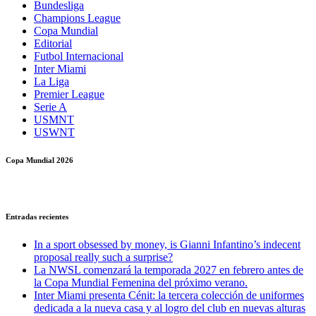
Bundesliga
Champions League
Copa Mundial
Editorial
Futbol Internacional
Inter Miami
La Liga
Premier League
Serie A
USMNT
USWNT
Copa Mundial 2026
Entradas recientes
In a sport obsessed by money, is Gianni Infantino’s indecent
proposal really such a surprise?
La NWSL comenzará la temporada 2027 en febrero antes de
la Copa Mundial Femenina del próximo verano.
Inter Miami presenta Cénit: la tercera colección de uniformes
dedicada a la nueva casa y al logro del club en nuevas alturas