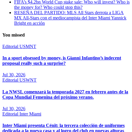
FIFA’s $4.2bn World Cup stake sale: Who will invest? Who is
the money for? Who could stop this?
RESEÑA DEL PARTIDO: MLS All Stars derrota a LIGA
MX All-Stars con el mediocampista del Inter Miami Yannick
Bright en acción
You missed
Editorial
USMNT
In a sport obsessed by money, is Gianni Infantino’s indecent
proposal really such a surprise?
Jul 30, 2026
Editorial
USWNT
La NWSL comenzará la temporada 2027 en febrero antes de la
Copa Mundial Femenina del próximo verano.
Jul 30, 2026
Editorial
Inter Miami
Inter Miami presenta Cénit: la tercera colección de uniformes
dedicada a la nueva casa y al logro del club en nuevas alturas