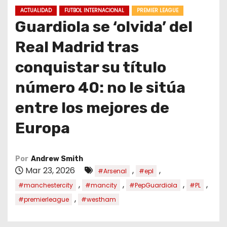
o
ACTUALIDAD
FUTBOL INTERNACIONAL
PREMIER LEAGUE
Guardiola se ‘olvida’ del
Real Madrid tras
conquistar su título
número 40: no le sitúa
entre los mejores de
Europa
Por
Andrew Smith
Mar 23, 2026
,
,
#Arsenal
#epl
,
,
,
,
#manchestercity
#mancity
#PepGuardiola
#PL
,
#premierleague
#westham