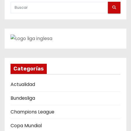
g
a
c
i
ó
n
Categorías
d
Actualidad
e
Bundesliga
e
Champions League
n
Copa Mundial