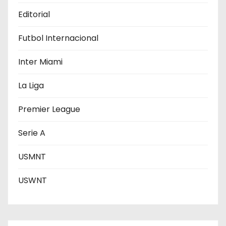
t
Editorial
r
Futbol Internacional
a
d
Inter Miami
a
La Liga
s
Premier League
Serie A
USMNT
USWNT