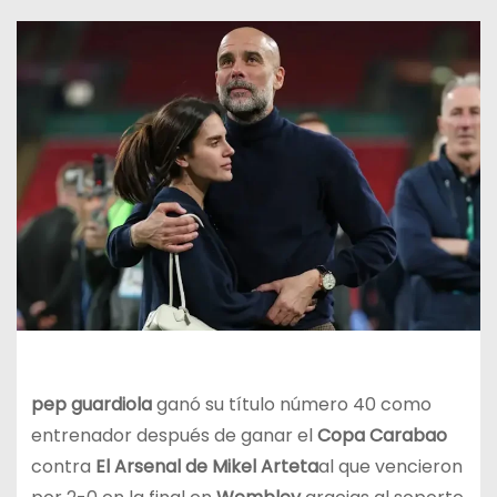
pep guardiola
ganó su título número 40 como
entrenador después de ganar el
Copa Carabao
contra
El Arsenal de Mikel Arteta
al que vencieron