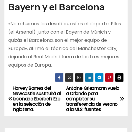
Bayern y el Barcelona
«No rehuimos los desafíos, así es el deporte. Ellos
(el Arsenal), junto con el Bayern de Múnich y
quizás el Barcelona, ​​son el mejor equipo de
Europa», afirmó el técnico del Manchester City,
dejando al Real Madrid fuera de los tres mejores
equipos de Europa.
Harvey Barnes del
Antoine Griezmann vuela
N
Newcastle sustituirá al
a Orlando para
lesionado Eberechi Eze
completar su
a
en la selección de
transferencia de verano
Inglaterra.
a la MLS: fuentes
v
e