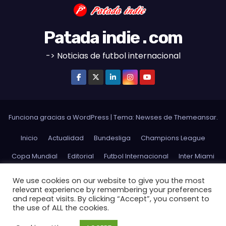
Patada indie . com
-> Noticias de futbol internacional
Funciona gracias a WordPress
|
Tema:
Newses
de
Themeansar
.
Inicio
Actualidad
Bundesliga
Champions League
Copa Mundial
Editorial
Futbol Internacional
Inter Miami
La Liga
Ligue 1
MLS
Opinion
Premier League
We use cookies on our website to give you the most
relevant experience by remembering your preferences
Serie A
Sudamerica
Futbol Argentino
USMNT
and repeat visits. By clicking “Accept”, you consent to
the use of ALL the cookies.
USWNT
Website Terms and Conditions of Use