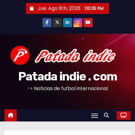
S
Jue. Ago 6th, 2026
1:10:36 PM
a
l
t
a
r
a
l
c
Patada indie . com
o
n
-> Noticias de futbol internacional
t
e
n
i
d