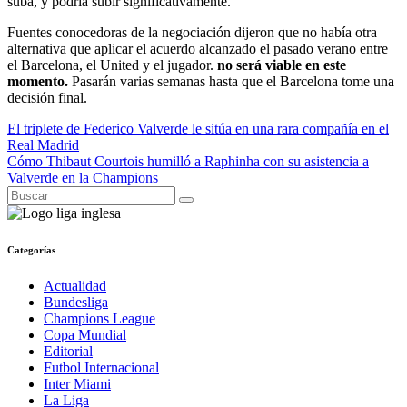
suba, y podría subir significativamente.
Fuentes conocedoras de la negociación dijeron que no había otra
alternativa que aplicar el acuerdo alcanzado el pasado verano entre
el Barcelona, ​​el United y el jugador.
no será viable en este
momento.
Pasarán varias semanas hasta que el Barcelona tome una
decisión final.
Navegación
El triplete de Federico Valverde le sitúa en una rara compañía en el
Real Madrid
de
Cómo Thibaut Courtois humilló a Raphinha con su asistencia a
entradas
Valverde en la Champions
Categorías
Actualidad
Bundesliga
Champions League
Copa Mundial
Editorial
Futbol Internacional
Inter Miami
La Liga