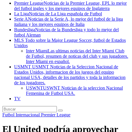
Premier League
Noticias de la Premier League, EPL lo mejor
del futbol ingles y los mejores equipos de Inglaterra
La Liga
Noticias de La Liga española de Futbol
Serie A
Noticias de la Serie A, lo mejor del futbol de la liga
italiana y los mejores equipos de Italia
Bundesliga
Noticias de la Bundesliga y todo lo mejor del
futbol Aleman
MLS
Todo sobre la Major League Soccer, futbol de Estados
Unidos
Inter Miami
Las ultimas noticias del Inter Miami Club
de Futbol, resumen de noticas del club y sus jugadores.
Inter Miami en español.
USMNT
USMNT Noticias de la Seleccion Nacional de
Estados Unidos, informacion de los juegos del equipo
nacional USA, detalles de los partidos y toda la informacion
de los jugadores.
USWNT
USWNT Noticias de la seleccion Nacional
Femenina de Futbol USA.
TV
Futbol Internacional
Premier League
El United podría aprovechar