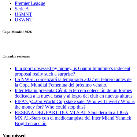
Premier League
Serie A
USMNT
USWNT
Copa Mundial 2026
Entradas recientes
In a sport obsessed by money, is Gianni Infantino’s indecent
proposal really such a surprise?
La NWSL comenzará la temporada 2027 en febrero antes de
la Copa Mundial Femenina del próximo verano.
Inter Miami presenta Cénit: la tercera colección de uniformes
dedicada a la nueva casa y al logro del club en nuevas alturas
FIFA’s $4.2bn World Cup stake sale: Who will invest? Who is
the money for? Who could stop this?
RESEÑA DEL PARTIDO: MLS All Stars derrota a LIGA
MX All-Stars con el mediocampista del Inter Miami Yannick
Bright en acción
You missed