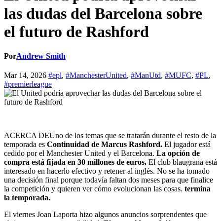
las dudas del Barcelona sobre
el futuro de Rashford
Por
Andrew Smith
Mar 14, 2026
#epl
,
#ManchesterUnited
,
#ManUtd
,
#MUFC
,
#PL
,
#premierleague
ACERCA DE
Uno de los temas que se tratarán durante el resto de la
temporada es
Continuidad de Marcus Rashford.
El jugador está
cedido por el Manchester United y el Barcelona.
La opción de
compra está fijada en 30 millones de euros.
El club blaugrana está
interesado en hacerlo efectivo y retener al inglés. No se ha tomado
una decisión final porque todavía faltan dos meses para que finalice
la competición y quieren ver cómo evolucionan las cosas.
termina
la temporada.
El viernes Joan Laporta hizo algunos anuncios sorprendentes que