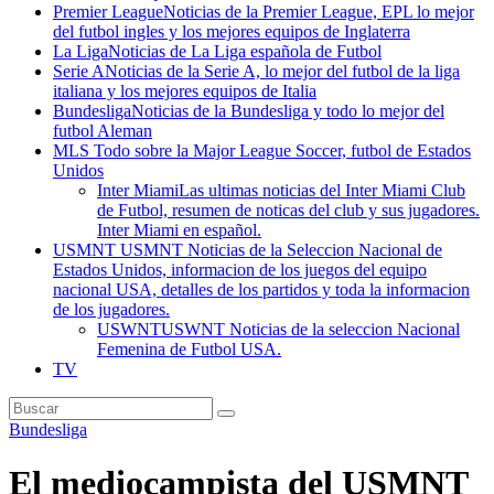
Premier League
Noticias de la Premier League, EPL lo mejor
del futbol ingles y los mejores equipos de Inglaterra
La Liga
Noticias de La Liga española de Futbol
Serie A
Noticias de la Serie A, lo mejor del futbol de la liga
italiana y los mejores equipos de Italia
Bundesliga
Noticias de la Bundesliga y todo lo mejor del
futbol Aleman
MLS
Todo sobre la Major League Soccer, futbol de Estados
Unidos
Inter Miami
Las ultimas noticias del Inter Miami Club
de Futbol, resumen de noticas del club y sus jugadores.
Inter Miami en español.
USMNT
USMNT Noticias de la Seleccion Nacional de
Estados Unidos, informacion de los juegos del equipo
nacional USA, detalles de los partidos y toda la informacion
de los jugadores.
USWNT
USWNT Noticias de la seleccion Nacional
Femenina de Futbol USA.
TV
Bundesliga
El mediocampista del USMNT