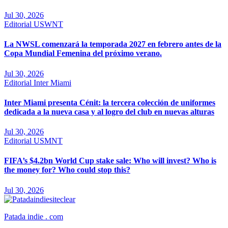
Jul 30, 2026
Editorial
USWNT
La NWSL comenzará la temporada 2027 en febrero antes de la
Copa Mundial Femenina del próximo verano.
Jul 30, 2026
Editorial
Inter Miami
Inter Miami presenta Cénit: la tercera colección de uniformes
dedicada a la nueva casa y al logro del club en nuevas alturas
Jul 30, 2026
Editorial
USMNT
FIFA’s $4.2bn World Cup stake sale: Who will invest? Who is
the money for? Who could stop this?
Jul 30, 2026
Patada indie . com