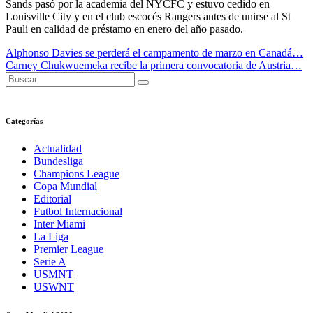
Sands pasó por la academia del NYCFC y estuvo cedido en
Louisville City y en el club escocés Rangers antes de unirse al St
Pauli en calidad de préstamo en enero del año pasado.
Navegación
Alphonso Davies se perderá el campamento de marzo en Canadá…
Carney Chukwuemeka recibe la primera convocatoria de Austria…
de
entradas
Categorías
Actualidad
Bundesliga
Champions League
Copa Mundial
Editorial
Futbol Internacional
Inter Miami
La Liga
Premier League
Serie A
USMNT
USWNT