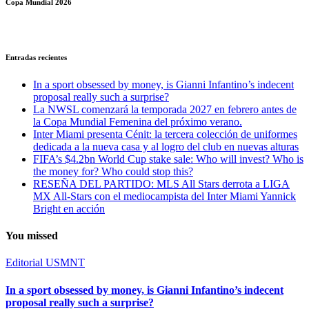
Copa Mundial 2026
Entradas recientes
In a sport obsessed by money, is Gianni Infantino’s indecent
proposal really such a surprise?
La NWSL comenzará la temporada 2027 en febrero antes de
la Copa Mundial Femenina del próximo verano.
Inter Miami presenta Cénit: la tercera colección de uniformes
dedicada a la nueva casa y al logro del club en nuevas alturas
FIFA’s $4.2bn World Cup stake sale: Who will invest? Who is
the money for? Who could stop this?
RESEÑA DEL PARTIDO: MLS All Stars derrota a LIGA
MX All-Stars con el mediocampista del Inter Miami Yannick
Bright en acción
You missed
Editorial
USMNT
In a sport obsessed by money, is Gianni Infantino’s indecent
proposal really such a surprise?