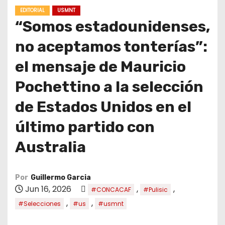
o
EDITORIAL
USMNT
“Somos estadounidenses,
no aceptamos tonterías”:
el mensaje de Mauricio
Pochettino a la selección
de Estados Unidos en el
último partido con
Australia
Por
Guillermo Garcia
Jun 16, 2026
,
,
#CONCACAF
#Pulisic
,
,
#Selecciones
#us
#usmnt