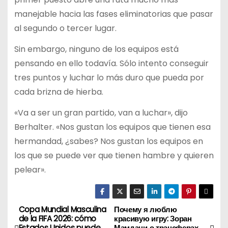
manejable hacia las fases eliminatorias que pasar
al segundo o tercer lugar.
Sin embargo, ninguno de los equipos está
pensando en ello todavía. Sólo intento conseguir
tres puntos y luchar lo más duro que pueda por
cada brizna de hierba.
«Va a ser un gran partido, van a luchar», dijo
Berhalter. «Nos gustan los equipos que tienen esa
hermandad, ¿sabes? Nos gustan los equipos en
los que se puede ver que tienen hambre y quieren
pelear».
Copa Mundial Masculina
Почему я люблю
N
de la FIFA 2026: cómo
красивую игру: Зоран
Estados Unidos puede
Мамдани о трансферах