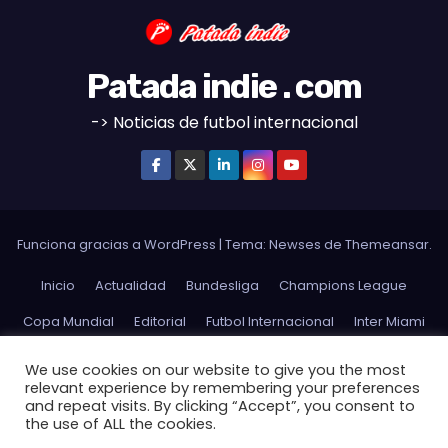
Patada indie . com
-> Noticias de futbol internacional
Funciona gracias a WordPress
|
Tema:
Newses
de
Themeansar
.
Inicio
Actualidad
Bundesliga
Champions League
Copa Mundial
Editorial
Futbol Internacional
Inter Miami
La Liga
Ligue 1
MLS
Opinion
Premier League
We use cookies on our website to give you the most
relevant experience by remembering your preferences
Serie A
Sudamerica
Futbol Argentino
USMNT
and repeat visits. By clicking “Accept”, you consent to
the use of ALL the cookies.
USWNT
Website Terms and Conditions of Use