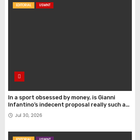
EDITORIAL
USMNT
In a sport obsessed by money, is Gianni
Infantino’s indecent proposal really such a
surprise?
Jul 30, 2026
EDITORIAL
USWNT