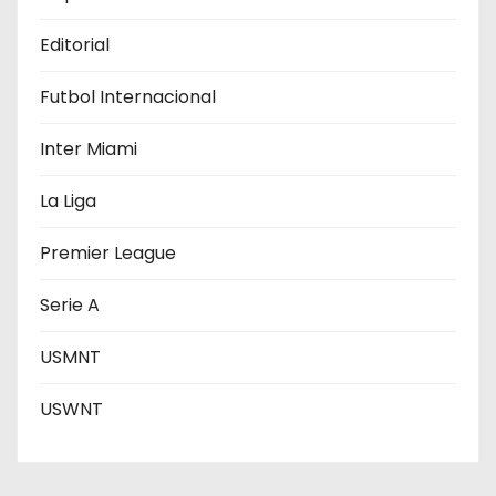
e
Editorial
n
Futbol Internacional
t
Inter Miami
r
La Liga
a
Premier League
d
Serie A
a
s
USMNT
USWNT