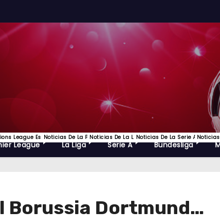
ns League Es Uno De Los Torneos De Fútbol Más Prestigiosos Del Mundo Y La C
Noticias De La Premier League, EPL Lo Mejor Del Futbol Ingles Y
Noticias De La Liga Española De Futbol
Noticias De La Serie A, Lo Mejo
Noticias
ier League
La Liga
Serie A
Bundesliga
el Borussia Dortmund…