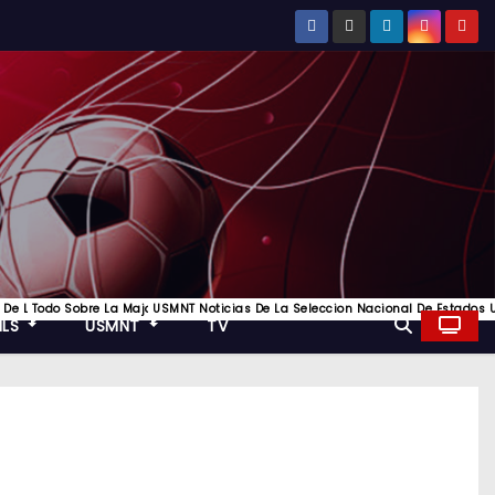
ompetición De Clubes Más Prestigiosa Del Fútbol Europeo, Toda La Informacion
 Los Mejores Equipos De Inglaterra
r Del Futbol De La Liga Italiana Y Los Mejores Equipos De Italia
 De La Bundesliga Y Todo Lo Mejor Del Futbol Aleman
Todo Sobre La Major League Soccer, Futbol De Estados Unidos
USMNT Noticias De La Seleccion Nacional De Estados U
MLS
USMNT
TV