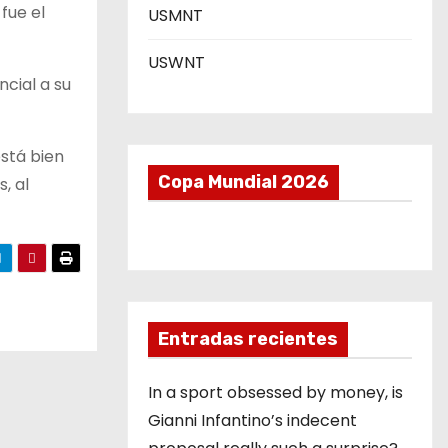
fue el
USMNT
USWNT
cial a su
stá bien
Copa Mundial 2026
, al
Entradas recientes
In a sport obsessed by money, is
Gianni Infantino’s indecent