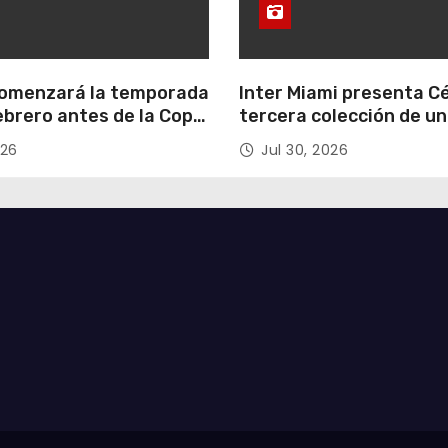
omenzará la temporada
Inter Miami presenta Cé
ebrero antes de la Copa
tercera colección de u
emenina del próximo
dedicada a la nueva cas
026
Jul 30, 2026
logro del club en nueva