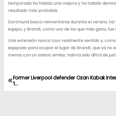
temporada ha habido una mejora y ha habido demostr
resultado más probable.
Dortmund busca reinventarse durante el verano, tal 
equipo, y Brandt, como uno de los que más gana, fue 
Una extensión nunca tuvo realmente sentido y, como 
equipado para ocupar el lugar de Brandt, que ya no es
menos con un salario similar, habría sido difícil de justi
Former Liverpool defender Ozan Kabak inte
N
‘I…
a
v
e