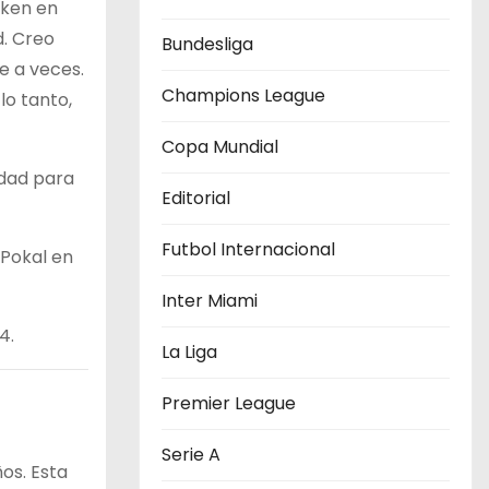
cken en
d. Creo
Bundesliga
e a veces.
Champions League
lo tanto,
Copa Mundial
idad para
Editorial
Futbol Internacional
-Pokal en
Inter Miami
4.
La Liga
Premier League
Serie A
ños. Esta