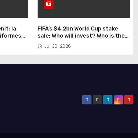
nit: la
FIFA’s $4.2bn World Cup stake
niformes
sale: Who will invest? Who is the
a y al
money for? Who could stop this?
Jul 30, 2026
s alturas