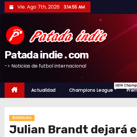
S
Vie. Ago 7th, 2026
3:14:56 AM
a
l
t
a
r
Patada indie . com
a
l
-> Noticias de futbol internacional
c
o
UEFA Champio
n
Actualidad
Champions League
Prem
t
e
n
BUNDESLIGA
i
Julian Brandt dejará 
d