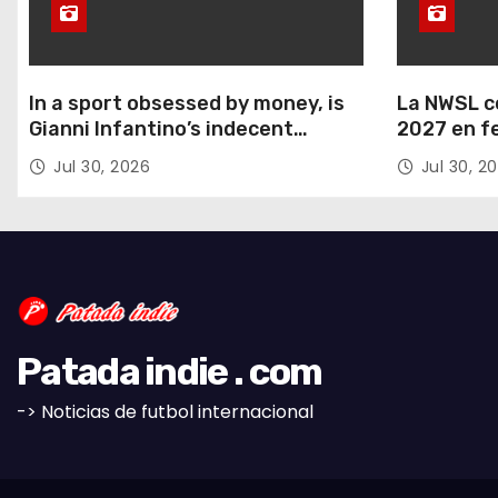
In a sport obsessed by money, is
La NWSL c
Gianni Infantino’s indecent
2027 en f
proposal really such a surprise?
Mundial F
Jul 30, 2026
Jul 30, 2
verano.
Patada indie . com
-> Noticias de futbol internacional