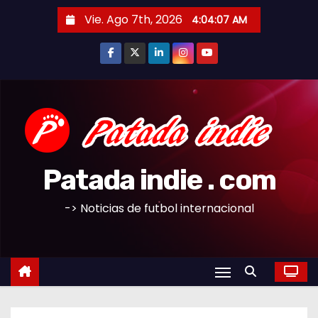
S
Vie. Ago 7th, 2026
4:04:08 AM
a
l
t
a
r
a
l
c
Patada indie . com
o
n
-> Noticias de futbol internacional
t
e
n
i
d