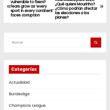
vulnerable to fixers?
¿Qué quiere Mourinho?
a
Fears grow as ‘every
¿Cómo podrían afectar
sport in every continent’
las elecciones a los
faces corruption
v
planes?
e
g
a
c
i
Categorías
ó
Actualidad
n
Bundesliga
d
Champions League