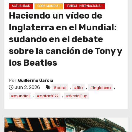
o
ACTUALIDAD
COPA MUNDIAL
FUTBOL INTERNACIONAL
Haciendo un vídeo de
Inglaterra en el Mundial:
sudando en el debate
sobre la canción de Tony y
los Beatles
Por
Guillermo Garcia
Jun 2, 2026
,
,
,
#catar
#fifa
#inglaterra
,
,
#mundial
#qatar2022
#WorldCup