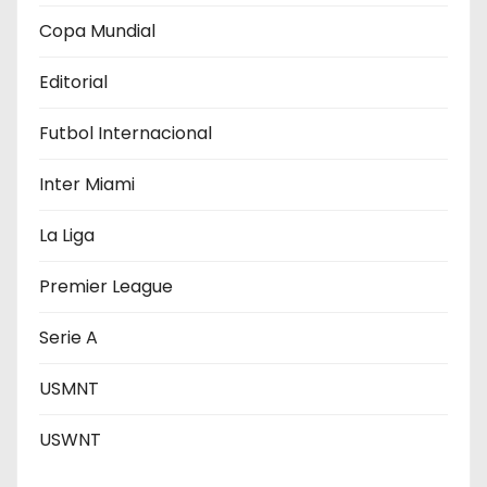
e
Copa Mundial
e
Editorial
n
Futbol Internacional
t
r
Inter Miami
a
La Liga
d
Premier League
a
Serie A
s
USMNT
USWNT