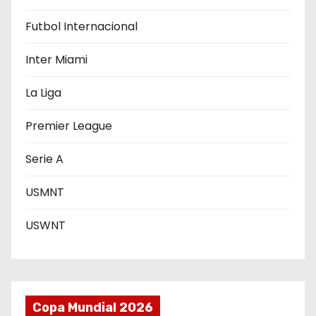
t
r
Futbol Internacional
a
Inter Miami
d
La Liga
a
Premier League
s
Serie A
USMNT
USWNT
Copa Mundial 2026