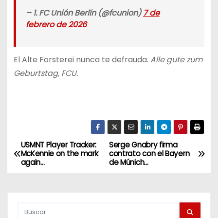
– 1. FC Unión Berlín (@fcunion)
7 de
febrero de 2026
El Alte Forsterei nunca te defrauda.
Alle gute zum
Geburtstag, FCU.
USMNT Player Tracker:
Serge Gnabry firma
N
McKennie on the mark
contrato con el Bayern
again…
de Múnich…
a
v
e