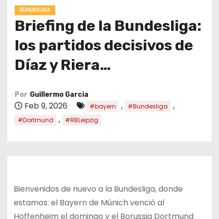
o
BUNDESLIGA
Briefing de la Bundesliga:
los partidos decisivos de
Díaz y Riera…
Por
Guillermo Garcia
Feb 9, 2026
,
,
#bayern
#Bundesliga
,
#Dortmund
#RBLeipzig
Bienvenidos de nuevo a la Bundesliga, donde
estamos: el Bayern de Múnich venció al
Hoffenheim el domingo y el Borussia Dortmund