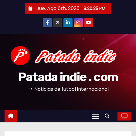
S
Jue. Ago 6th, 2026
8:20:36 PM
a
l
t
a
r
a
l
c
Patada indie . com
o
n
-> Noticias de futbol internacional
t
e
n
i
d