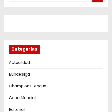
g
a
c
i
ó
Categorías
n
Actualidad
d
Bundesliga
e
Champions League
e
Copa Mundial
n
Editorial