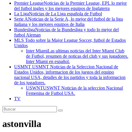
Premier League
Noticias de la Premier League, EPL lo mejor
del futbol ingles y los mejores equipos de Inglaterra
La Liga
Noticias de La Liga española de Futbol
Serie A
Noticias de la Serie A, lo mejor del futbol de la liga
italiana y los mejores equipos de Italia
Bundesliga
Noticias de la Bundesliga y todo lo mejor del
futbol Aleman
MLS
Todo sobre la Major League Soccer, futbol de Estados
Unidos
Inter Miami
Las ultimas noticias del Inter Miami Club
de Futbol, resumen de noticas del club y sus jugadores.
Inter Miami en español.
USMNT
USMNT Noticias de la Seleccion Nacional de
Estados Unidos, informacion de los juegos del equipo
nacional USA, detalles de los partidos y toda la informacion
de los jugadores.
USWNT
USWNT Noticias de la seleccion Nacional
Femenina de Futbol USA.
TV
astonvilla