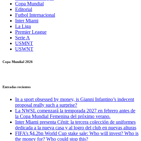
Copa Mundial
Editorial
Futbol Internacional
Inter Miami
La Liga
Premier League
Serie A
USMNT
USWNT
Copa Mundial 2026
Entradas recientes
In a sport obsessed by money, is Gianni Infantino’s indecent
proposal really such a surprise?
La NWSL comenzará la temporada 2027 en febrero antes de
la Copa Mundial Femenina del próximo verano.
Inter Miami presenta Cénit: la tercera colección de uniformes
dedicada a la nueva casa y al logro del club en nuevas alturas
FIFA’s $4.2bn World Cup stake sale: Who will invest? Who is
the money for? Who could stop this?