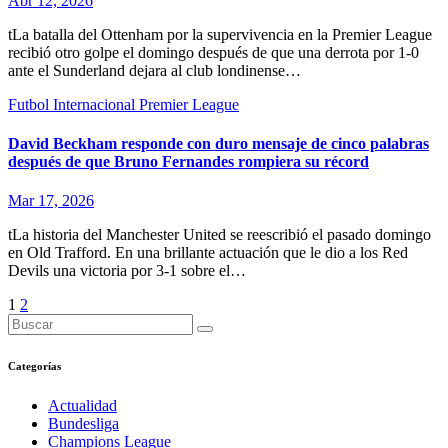
Abr 12, 2026
tLa batalla del Ottenham por la supervivencia en la Premier League
recibió otro golpe el domingo después de que una derrota por 1-0
ante el Sunderland dejara al club londinense…
Futbol Internacional
Premier League
David Beckham responde con duro mensaje de cinco palabras
después de que Bruno Fernandes rompiera su récord
Mar 17, 2026
tLa historia del Manchester United se reescribió el pasado domingo
en Old Trafford. En una brillante actuación que le dio a los Red
Devils una victoria por 3-1 sobre el…
Paginación
1
2
de
entradas
Categorías
Actualidad
Bundesliga
Champions League