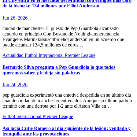
El City entra en el mercado del Mundial con el inglés más caro
de la historia: 134 millones por Elliot Anderson
Jun 26, 2026
ciudad de manchester El puesto de Pep Guardiola alcanzado
acuerdo en principio Con Bosque de Nottinghampertenencia
Evangelos Marinakissuscribir eliot anderson en un acuerdo que
puede alcanzar 134,5 millones de euros…
Actualidad
Futbol Internacional
Premier League
Bernardo Silva pregunta a Pep Guardiola lo que todos
queremos saber y le deja sin palabras
Jun 24, 2026
pep guardiola experimentó una emotiva despedida en su último día
cuando ciudad de manchester entrenador. Aunque su último partido
terminó con una derrota por 1-2 ante el Aston Villa en…
Futbol Internacional
Premier League
Así lucía Cutie Romero al día siguiente de la lesión: vendada y
tranquila ante las provocaciones