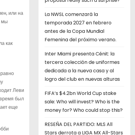
proposal really such a surprise?
ен, или на
La NWSL comenzará la
к мы
temporada 2027 en febrero
antes de la Copa Mundial
Femenina del próximo verano.
ла как
Inter Miami presenta Cénit: la
tercera colección de uniformes
dedicada a la nueva casa y al
 равно
logro del club en nuevas alturas
му
бходит Леви
FIFA’s $4.2bn World Cup stake
о время был
sale: Who will invest? Who is the
гает еще
money for? Who could stop this?
RESEÑA DEL PARTIDO: MLS All
обби
Stars derrota a LIGA MX All-Stars