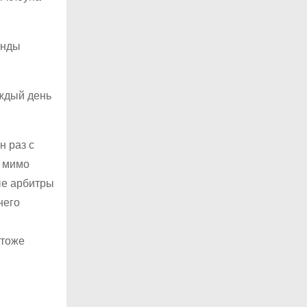
анды
аждый день
н раз с
ь мимо
ые арбитры
него
 тоже