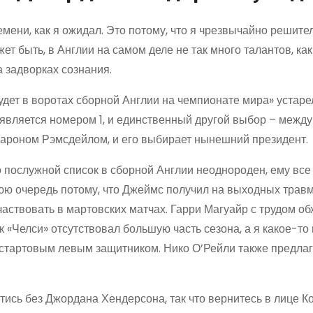
мени, как я ожидал. Это потому, что я чрезвычайно решител
ет быть, в Англии на самом деле не так много талантов, ка
 задворках сознания.
ет в воротах сборной Англии на чемпионате мира» устаре
является номером 1, и единственный другой выбор – между
ароном Рэмсдейлом, и его выбирает нынешний президент.
о послужной список в сборной Англии неоднороден, ему все
юю очередь потому, что Джеймс получил на выходных трав
частвовать в мартовских матчах. Гарри Магуайр с трудом о
ок «Челси» отсутствовал большую часть сезона, а я какое-т
 стартовым левым защитником. Нико О’Рейли также предла
йтись без Джордана Хендерсона, так что вернитесь в лице К