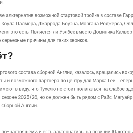
и.
ве альтернатив возможной стартовой тройке в составе Гарр
, Коула Палмера, Джаррода Боуэна, Моргана Роджерса, Ол
 меня это есть. Является ли Уэлбек вместо Доминика Калве
 серьезные причины для таких звонков.
ёт?
тового состава сборной Англии, казалось, вращались вокр
ы и возможного партнера по центру для Марка Геи. Теперь 
имеют в виду, что Тухелю не стоит полагаться на слабое зд
сезоне 2025/26, но он должен быть рядом с Райс. Магуайр
 сборной Англии.
 по-настоящему, и есть альтернативы на позиции 10, котор