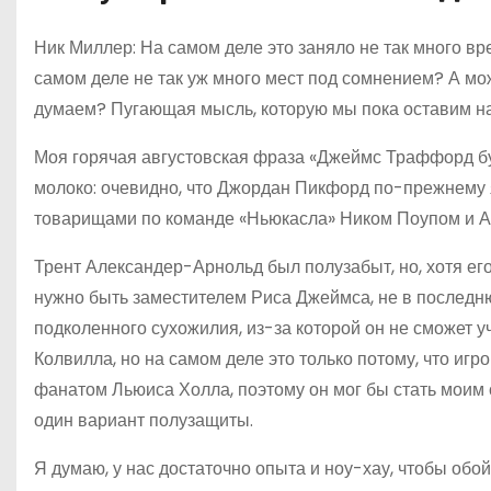
Ник Миллер: На самом деле это заняло не так много вре
самом деле не так уж много мест под сомнением? А мож
думаем? Пугающая мысль, которую мы пока оставим на
Моя горячая августовская фраза «Джеймс Траффорд буд
молоко: очевидно, что Джордан Пикфорд по-прежнему 
товарищами по команде «Ньюкасла» Ником Поупом и А
Трент Александер-Арнольд был полузабыт, но, хотя ег
нужно быть заместителем Риса Джеймса, не в последн
подколенного сухожилия, из-за которой он не сможет у
Колвилла, но на самом деле это только потому, что игр
фанатом Льюиса Холла, поэтому он мог бы стать моим
один вариант полузащиты.
Я думаю, у нас достаточно опыта и ноу-хау, чтобы обо