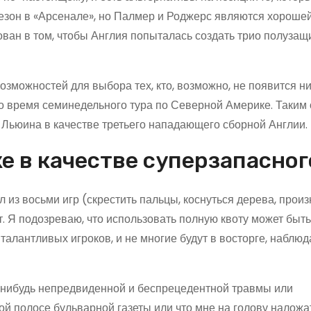
сезон в «Арсенале», но Палмер и Роджерс являются хороше
ван в том, чтобы Англия попыталась создать трио полузащ
возможностей для выбора тех, кто, возможно, не появится н
во время семинедельного тура по Северной Америке. Таким 
-Льюина в качестве третьего нападающего сборной Англии.
ке в качестве суперзапасног
 из восьми игр (скрестить пальцы, коснуться дерева, произ
. Я подозреваю, что использовать полную квоту может быть
талантливых игроков, и не многие будут в восторге, наблюд
ой-нибудь непредвиденной и беспрецедентной травмы или
й полосе бульварной газеты или что мне на голову наложа