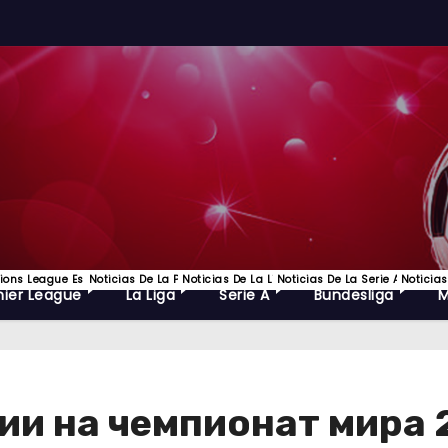
ns League Es Uno De Los Torneos De Fútbol Más Prestigiosos Del Mundo Y La C
Noticias De La Premier League, EPL Lo Mejor Del Futbol Ingles Y
Noticias De La Liga Española De Futbol
Noticias De La Serie A, Lo Mejo
Noticias
ier League
La Liga
Serie A
Bundesliga
ии на чемпионат мира 2