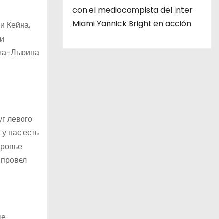
con el mediocampista del Inter
Miami Yannick Bright en acción
и Кейна,
ли
рта-Льюина
уг левого
у нас есть
оровье
 провел
ые