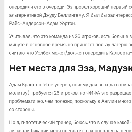
опередили его в очереди. Эз провел хороший первый 
альтернативой Джуду Беллингему. Я был бы заинтересо
Райс-Андерсон-Адам Уортон.
Учитывая, что это команда из 26 игроков, есть больше 
минуте в основное время, но принесет пользу лагерю 
считаю, что Уэлбек может/должен опередить Калверта
Нет места для Эза, Мадуэ
Адам Крафтон: Я не уверен, почему для выхода в финал
молитву) требуется 26 игроков, но ФИФА это разрешает
проблематично, чем полезно, поскольку в Англии много 
со стороны.
Но я, гипотетический тренер, боюсь, что в случае как
дисквалификации меня превратят в корнеплод на перво