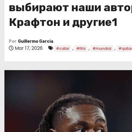
o
выбирают наши автор
Крафтон и другие1
Por
Guillermo Garcia
Mar 17, 2026
,
,
,
#catar
#fifa
#mundial
#qatar