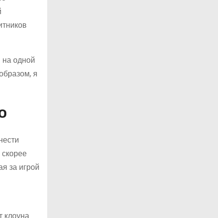
й
итников
и на одной
образом, я
о
нести
 скорее
ая за игрой
т клоуна