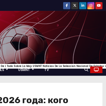
ompetición De Clubes Más Prestigiosa Del Fútbol Europeo, Toda La Informacion
 Los Mejores Equipos De Inglaterra
r Del Futbol De La Liga Italiana Y Los Mejores Equipos De Italia
 De La Bundesliga Y Todo Lo Mejor Del Futbol Aleman
Todo Sobre La Major League Soccer, Futbol De Estados Unidos
USMNT Noticias De La Seleccion Nacional De Estados U
MLS
USMNT
TV
026 года: кого