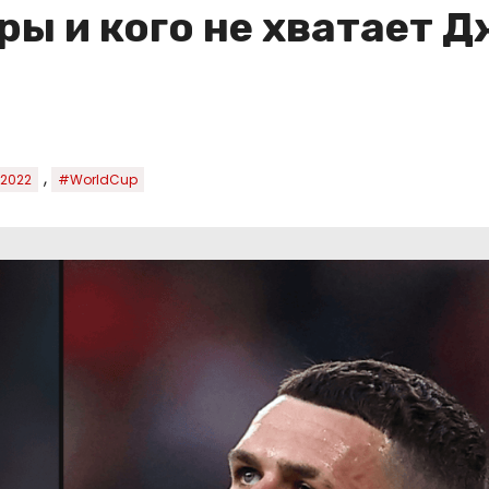
ы и кого не хватает Д
,
2022
#WorldCup