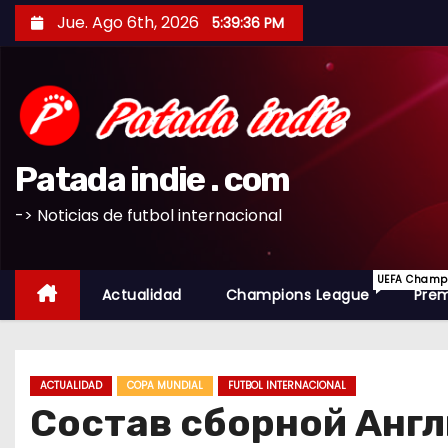
S
Jue. Ago 6th, 2026
5:39:37 PM
a
l
t
a
r
Patada indie . com
a
l
-> Noticias de futbol internacional
c
o
UEFA Champio
n
Actualidad
Champions League
Prem
t
e
n
ACTUALIDAD
COPA MUNDIAL
FUTBOL INTERNACIONAL
i
Состав сборной Англ
d