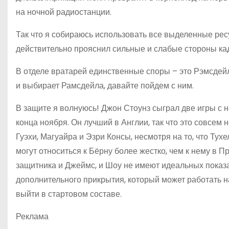
на ночной радиостанции.
Так что я собираюсь использовать все выделенные рес
действительно прояснил сильные и слабые стороны ка
В отделе вратарей единственные споры – это Рэмсдейл
и выбирает Рамсдейла, давайте пойдем с ним.
В защите я волнуюсь! Джон Стоунз сыграл две игры с н
конца ноября. Он лучший в Англии, так что это совсем 
Гуэхи, Магуайра и Эзри Консы, несмотря на то, что Ту
могут относиться к Бёрну более жестко, чем к нему в П
защитника и Джеймс, и Шоу не имеют идеальных показа
дополнительного прикрытия, который может работать на
выйти в стартовом составе.
Реклама