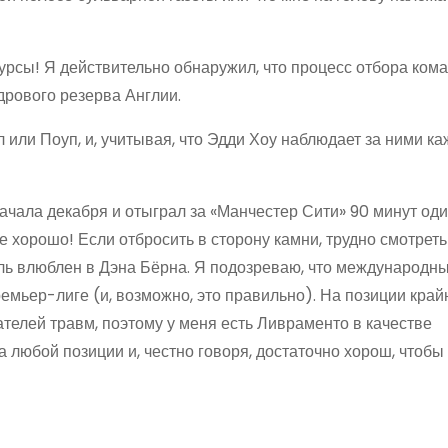
урсы! Я действительно обнаружил, что процесс отбора ком
дрового резерва Англии.
 или Поуп, и, учитывая, что Эдди Хоу наблюдает за ними к
ачала декабря и отыграл за «Манчестер Сити» 90 минут оди
не хорошо! Если отбросить в сторону камни, трудно смотрет
хель влюблен в Дэна Бёрна. Я подозреваю, что международн
ремьер-лиге (и, возможно, это правильно). На позиции край
телей травм, поэтому у меня есть Ливраменто в качестве
 любой позиции и, честно говоря, достаточно хорош, чтобы